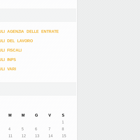
LI AGENZIA DELLE ENTRATE
ULI DEL LAVORO
LI FISCALI
LI INPS
LI VARI
M
M
G
V
S
1
4
5
6
7
8
11
12
13
14
15