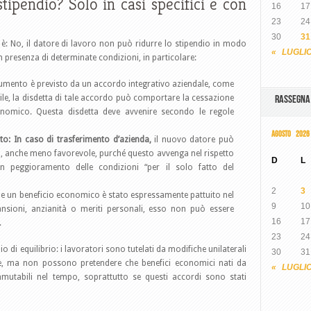
stipendio? Solo in casi specifici e con
16
17
23
24
30
31
 è: No, il datore di lavoro non può ridurre lo stipendio in modo
« LUGLI
in presenza di determinate condizioni, in particolare:
olumento è previsto da un accordo integrativo aziendale, come
le, la disdetta di tale accordo può comportare la cessazione
RASSEGN
conomico. Questa disdetta deve avvenire secondo le regole
AGOSTO 2026
to: In caso di trasferimento d’azienda,
il nuovo datore può
so, anche meno favorevole, purché questo avvenga nel rispetto
D
L
n peggioramento delle condizioni “per il solo fatto del
2
3
Se un beneficio economico è stato espressamente pattuito nel
9
10
ansioni, anzianità o meriti personali, esso non può essere
16
17
.
23
24
o di equilibrio: i lavoratori sono tutelati da modifiche unilaterali
30
31
ale, ma non possono pretendere che benefici economici nati da
« LUGLI
 immutabili nel tempo, soprattutto se questi accordi sono stati