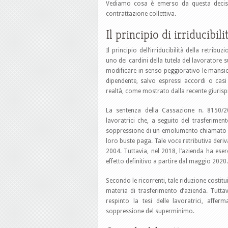
Vediamo cosa è emerso da questa decisi
contrattazione collettiva.
Il principio di irriducibil
Il principio dell’irriducibilità della retrib
uno dei cardini della tutela del lavorator
modificare in senso peggiorativo le mansi
dipendente, salvo espressi accordi o casi p
realtà, come mostrato dalla recente giuris
La sentenza della Cassazione n. 8150/2
lavoratrici che, a seguito del trasferime
soppressione di un emolumento chiamato “s
loro buste paga. Tale voce retributiva deri
2004. Tuttavia, nel 2018, l’azienda ha eserc
effetto definitivo a partire dal maggio 2020.
Secondo le ricorrenti, tale riduzione costituiv
materia di trasferimento d’azienda. Tutta
respinto la tesi delle lavoratrici, affer
soppressione del superminimo.