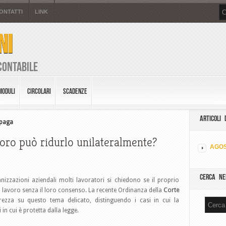
ONTATTI
LINK
NI
Contabile
MODULI
CIRCOLARI
SCADENZE
ARTICOLI 
 paga
avoro può ridurlo unilateralmente?
AGOS
CERCA NE
nizzazioni aziendali molti lavoratori si chiedono se il proprio
i lavoro senza il loro consenso. La recente Ordinanza della
Corte
rezza su questo tema delicato, distinguendo i casi in cui la
in cui è protetta dalla legge.