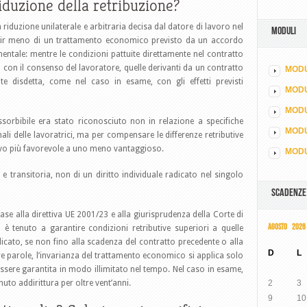
iduzione della retribuzione?
 riduzione unilaterale e arbitraria decisa dal datore di lavoro nel
MODULI
venir meno di un trattamento economico previsto da un accordo
mentale: mentre le condizioni pattuite direttamente nel contratto
con il consenso del lavoratore, quelle derivanti da un contratto
MODU
te disdetta, come nel caso in esame, con gli effetti previsti
MOD
MODU
sorbibile era stato riconosciuto non in relazione a specifiche
MODU
i delle lavoratrici, ma per compensare le differenze retributive
tivo più favorevole a uno meno vantaggioso.
MODU
a e transitoria, non di un diritto individuale radicato nel singolo
SCADENZE
se alla direttiva UE 2001/23 e alla giurisprudenza della Corte di
AGOSTO 2026
n è tenuto a garantire condizioni retributive superiori a quelle
licato, se non fino alla scadenza del contratto precedente o alla
D
L
tre parole, l’invarianza del trattamento economico si applica solo
sere garantita in modo illimitato nel tempo. Nel caso in esame,
uto addirittura per oltre vent’anni.
2
3
9
10