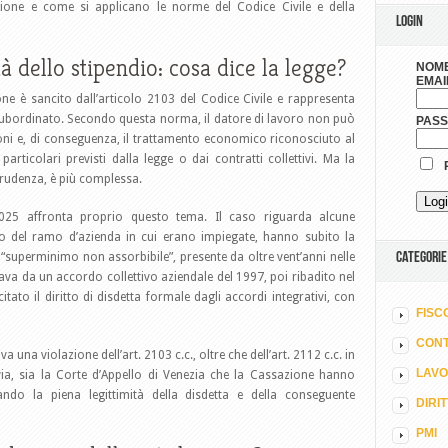
one e come si applicano le norme del Codice Civile e della
LOGIN
ità dello stipendio: cosa dice la legge?
NOME
EMAI
uzione è sancito dall’articolo 2103 del Codice Civile e rappresenta
e subordinato. Secondo questa norma, il datore di lavoro non può
PAS
oni e, di conseguenza, il trattamento economico riconosciuto al
articolari previsti dalla legge o dai contratti collettivi. Ma la
R
prudenza, è più complessa.
025 affronta proprio questo tema. Il caso riguarda alcune
nto del ramo d’azienda in cui erano impiegate, hanno subito la
CATEGORIE
uperminimo non assorbibile”, presente da oltre vent’anni nelle
vava da un accordo collettivo aziendale del 1997, poi ribadito nel
itato il diritto di disdetta formale dagli accordi integrativi, con
FISC
CONT
a una violazione dell’art. 2103 c.c., oltre che dell’art. 2112 c.c. in
LAV
via, sia la Corte d’Appello di Venezia che la Cassazione hanno
mando la piena legittimità della disdetta e della conseguente
DIRI
PMI