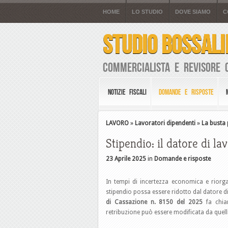
HOME
LO STUDIO
DOVE SIAMO
C
STUDIO BOSSALI
Commercialista e Revisore 
NOTIZIE FISCALI
DOMANDE E RISPOSTE
LAVORO
»
Lavoratori dipendenti
»
La busta
Stipendio: il datore di l
23 Aprile 2025
in
Domande e risposte
In tempi di incertezza economica e riorga
stipendio possa essere ridotto dal datore d
di Cassazione n. 8150 del 2025
fa chia
retribuzione può essere modificata da quelli 