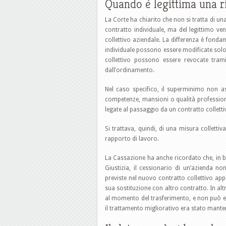
Quando è legittima una r
La Corte ha chiarito che non si tratta di una
contratto individuale, ma del legittimo 
collettivo aziendale. La differenza è fonda
individuale possono essere modificate solo 
collettivo possono essere revocate trami
dall’ordinamento.
Nel caso specifico, il superminimo non as
competenze, mansioni o qualità professional
legate al passaggio da un contratto collet
Si trattava, quindi, di una misura collettiv
rapporto di lavoro.
La Cassazione ha anche ricordato che, in ba
Giustizia, il cessionario di un’azienda no
previste nel nuovo contratto collettivo app
sua sostituzione con altro contratto. In al
al momento del trasferimento, e non può es
il trattamento migliorativo era stato manten