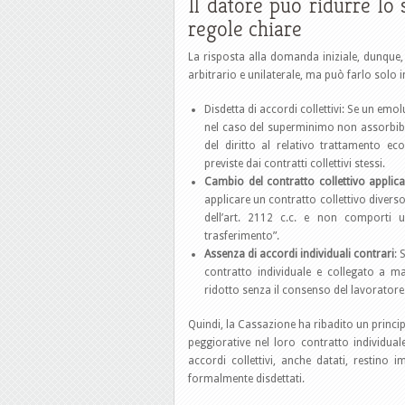
Il datore può ridurre lo 
regole chiare
La risposta alla domanda iniziale, dunque,
arbitrario e unilaterale, ma può farlo solo 
Disdetta di accordi collettivi: Se un em
nel caso del superminimo non assorbibi
del diritto al relativo trattamento e
previste dai contratti collettivi stessi.
Cambio del contratto collettivo applica
applicare un contratto collettivo diver
dell’art. 2112 c.c. e non comporti u
trasferimento”.
A
ssenza di accordi individuali contrari
: 
contratto individuale e collegato a m
ridotto senza il consenso del lavoratore
Quindi, la Cassazione ha ribadito un principi
peggiorative nel loro contratto individu
accordi collettivi, anche datati, restino
formalmente disdettati.