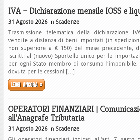
IVA – Dichiarazione mensile IOSS e liq
31 Agosto 2026
in
Scadenze
Trasmissione telematica della dichiarazione IV
vendite a distanza di beni importati (in spedizioni
non superiore a € 150) del mese precedente, da
iscritti al (nuovo) Sportello unico per le importaz
per ogni Stato membro di consumo l’imponibile, l
dovuta per le cessioni […]
Leggi ancora »
OPERATORI FINANZIARI | Comunicazi
all’Anagrafe Tributaria
31 Agosto 2026
in
Scadenze
Gli operatori finanziari indicati all'art. 7, sesto