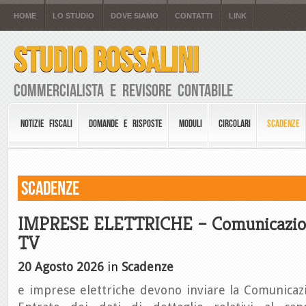
HOME
LO STUDIO
DOVE SIAMO
CONTATTI
LINK
STUDIO BOSSALINI
Commercialista e Revisore Contabile
NOTIZIE FISCALI
DOMANDE E RISPOSTE
MODULI
CIRCOLARI
SCADENZE
Scadenze
IMPRESE ELETTRICHE – Comunicazion
TV
20 Agosto 2026
in
Scadenze
e imprese elettriche devono inviare la Comunicazi