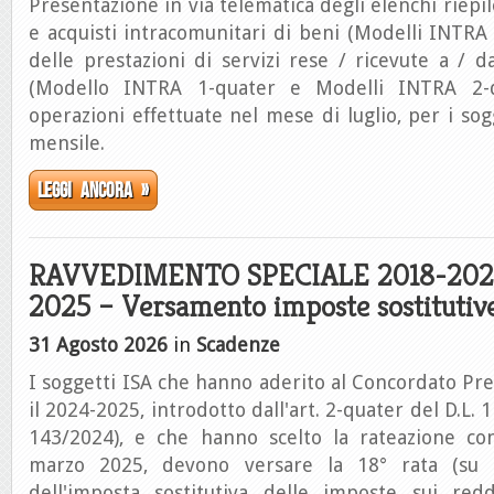
Presentazione in via telematica degli elenchi riepilo
e acquisti intracomunitari di beni (Modelli INTRA 
delle prestazioni di servizi rese / ricevute a / d
(Modello INTRA 1-quater e Modelli INTRA 2-qua
operazioni effettuate nel mese di luglio, per i sog
mensile.
Leggi ancora »
RAVVEDIMENTO SPECIALE 2018-2022
2025 – Versamento imposte sostitutiv
31 Agosto 2026
in
Scadenze
I soggetti ISA che hanno aderito al Concordato Pr
il 2024-2025, introdotto dall'art. 2-quater del D.L.
143/2024), e che hanno scelto la rateazione co
marzo 2025, devono versare la 18° rata (su
dell'imposta sostitutiva delle imposte sui redd