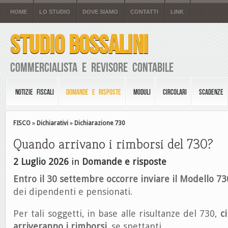
HOME
LO STUDIO
DOVE SIAMO
CONTATTI
LINK
STUDIO BOSSALINI
Commercialista e Revisore Contabile
NOTIZIE FISCALI
DOMANDE E RISPOSTE
MODULI
CIRCOLARI
SCADENZE
FISCO
»
Dichiarativi
»
Dichiarazione 730
Quando arrivano i rimborsi del 730?
2 Luglio 2026
in
Domande e risposte
Entro il 30 settembre occorre inviare il Modello 7
dei dipendenti e pensionati.
Per tali soggetti, in base alle risultanze del 730,
c
arriveranno i rimborsi,
se spettanti.