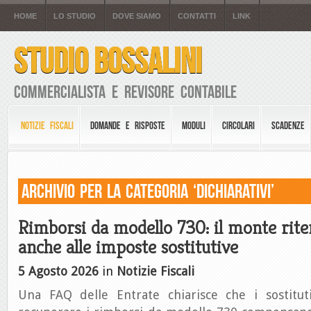
HOME
LO STUDIO
DOVE SIAMO
CONTATTI
LINK
STUDIO BOSSALINI
Commercialista e Revisore Contabile
NOTIZIE FISCALI
DOMANDE E RISPOSTE
MODULI
CIRCOLARI
SCADENZE
Archivio per la Categoria ‘Dichiarativi’
Rimborsi da modello 730: il monte rite
anche alle imposte sostitutive
5 Agosto 2026
in
Notizie Fiscali
Una FAQ delle Entrate chiarisce che i sostitut