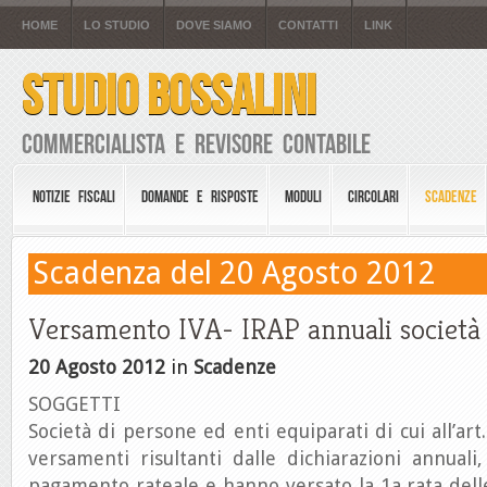
HOME
LO STUDIO
DOVE SIAMO
CONTATTI
LINK
STUDIO BOSSALINI
Commercialista e Revisore Contabile
NOTIZIE FISCALI
DOMANDE E RISPOSTE
MODULI
CIRCOLARI
SCADENZE
Scadenza del 20 Agosto 2012
Versamento IVA- IRAP annuali società 
20 Agosto 2012
in
Scadenze
SOGGETTI
Società di persone ed enti equiparati di cui all’art
versamenti risultanti dalle dichiarazioni annuali
pagamento rateale e hanno versato la 1a rata dell