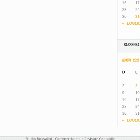
16
17
23
24
30
31
« LUGLI
RASSEGN
AGOSTO 2026
D
L
2
3
9
10
16
17
23
24
30
31
« LUGLI
Studio Bossalini - Commercialista e Revisore Contabile