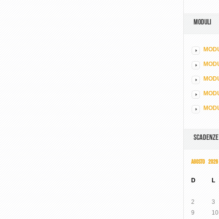
MODULI
MODU
MOD
MODU
MODU
MODU
SCADENZE
AGOSTO 2026
D
L
2
3
9
10