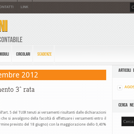
ONTATTI
LINK
NI
Contabile
MODULI
CIRCOLARI
SCADENZE
ARTICOLI 
tembre 2012
ento 3^ rata
AGOS
CERCA NE
ll’art. 5 del TUIR tenuti ai versamenti risultanti dalle dichiarazioni
 che si avvalgono della facoltà di effettuare i versamenti entro il
ermine previsto del 18 giugno) con la maggiorazione dello 0,40%