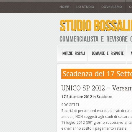
HOME
LO STUDIO
DOVE SIAMO
C
STUDIO BOSSALI
Commercialista e Revisore 
NOTIZIE FISCALI
DOMANDE E RISPOSTE
Scadenza del 17 Set
UNICO SP 2012 – Versam
17 Settembre 2012
in
Scadenze
SOGGETTI
Società di persone ed enti equiparati di cui a
annuali, NON soggetti agli studi di settore e
18 luglio 2012 (30° giorno successivo al t
e che hanno scelto il pagamento rateale