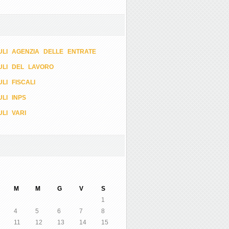
LI AGENZIA DELLE ENTRATE
ULI DEL LAVORO
LI FISCALI
LI INPS
LI VARI
M
M
G
V
S
1
4
5
6
7
8
11
12
13
14
15