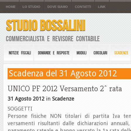
HOME
LO STUDIO
DOVE SIAMO
CONTATTI
LINK
STUDIO BOSSALINI
Commercialista e Revisore Contabile
NOTIZIE FISCALI
DOMANDE E RISPOSTE
MODULI
CIRCOLARI
SCADENZE
Scadenza del 31 Agosto 2012
UNICO PF 2012 Versamento 2^ rata
31 Agosto 2012
in
Scadenze
SOGGETTI
Persone fisiche NON titolari di partita Iva te
versamenti risultanti dalle dichiarazioni annuali
pagamento rateale e hanno versato la 1a rata dell