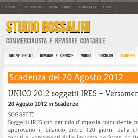
HOME
LO STUDIO
DOVE SIAMO
CONTATTI
LINK
STUDIO BOSSALINI
Commercialista e Revisore Contabile
NOTIZIE FISCALI
DOMANDE E RISPOSTE
MODULI
CIRCOLARI
SCADENZE
Scadenza del 20 Agosto 2012
UNICO 2012 soggetti IRES – Versamen
20 Agosto 2012
in
Scadenze
SOGGETTI
Soggetti IRES con periodo d’imposta coincidente co
approvano il bilancio entro 120 giorni dalla chi
tenuti ai versamenti delle imposte derivanti da 