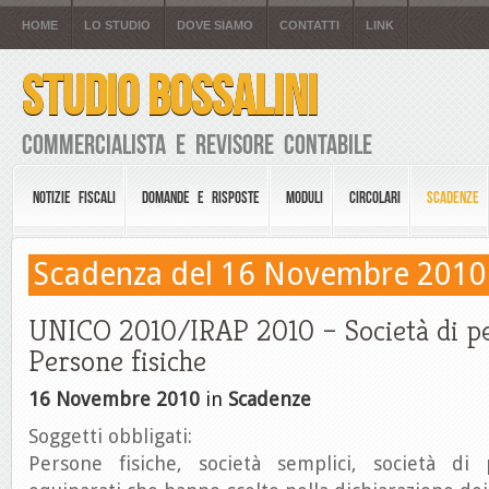
HOME
LO STUDIO
DOVE SIAMO
CONTATTI
LINK
STUDIO BOSSALINI
Commercialista e Revisore Contabile
NOTIZIE FISCALI
DOMANDE E RISPOSTE
MODULI
CIRCOLARI
SCADENZE
Scadenza del 16 Novembre 2010
UNICO 2010/IRAP 2010 – Società di p
Persone fisiche
16 Novembre 2010
in
Scadenze
Soggetti obbligati:
Persone fisiche, società semplici, società di