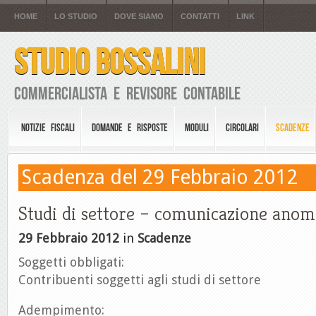
HOME
LO STUDIO
DOVE SIAMO
CONTATTI
LINK
STUDIO BOSSALINI
Commercialista e Revisore Contabile
NOTIZIE FISCALI
DOMANDE E RISPOSTE
MODULI
CIRCOLARI
SCADENZE
Scadenza del 29 Febbraio 2012
Studi di settore – comunicazione anom
29 Febbraio 2012
in
Scadenze
Soggetti obbligati:
Contribuenti soggetti agli studi di settore
Adempimento: