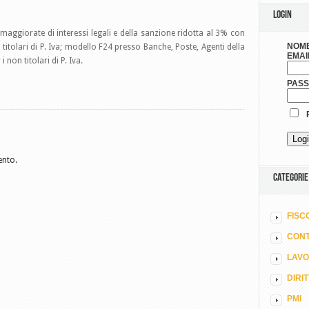
LOGIN
 maggiorate di interessi legali e della sanzione ridotta al 3% con
NOME
titolari di P. Iva; modello F24 presso Banche, Poste, Agenti della
EMAI
non titolari di P. Iva.
PAS
R
ento.
CATEGORIE
FISC
CONT
LAV
DIRI
PMI