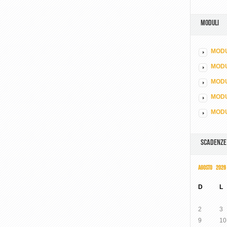
MODULI
MODU
MOD
MODU
MODU
MODU
SCADENZE
AGOSTO 2026
D
L
2
3
9
10