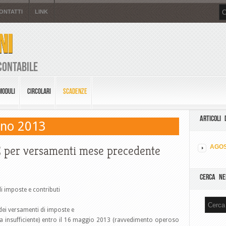
ONTATTI
LINK
NI
Contabile
MODULI
CIRCOLARI
SCADENZE
ARTICOLI 
gno 2013
r versamenti mese precedente
AGOS
CERCA NE
i imposte e contributi
dei versamenti di imposte e
sura insufficiente) entro il 16 maggio 2013 (ravvedimento operoso