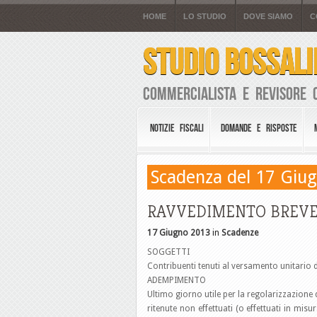
HOME
LO STUDIO
DOVE SIAMO
C
STUDIO BOSSALI
Commercialista e Revisore 
NOTIZIE FISCALI
DOMANDE E RISPOSTE
Scadenza del 17 Giu
RAVVEDIMENTO BREVE pe
17 Giugno 2013
in
Scadenze
SOGGETTI
Contribuenti tenuti al versamento unitario d
ADEMPIMENTO
Ultimo giorno utile per la regolarizzazione 
ritenute non effettuati (o effettuati in mi