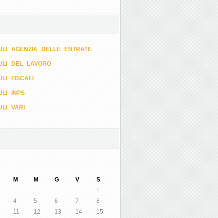
LI AGENZIA DELLE ENTRATE
ULI DEL LAVORO
LI FISCALI
LI INPS
LI VARI
M
M
G
V
S
1
4
5
6
7
8
11
12
13
14
15