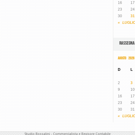
16
17
23
24
30
31
« LUGLI
RASSEGN
AGOSTO 2026
D
L
2
3
9
10
16
17
23
24
30
31
« LUGLI
Studio Bossalini - Commercialista e Revisore Contabile