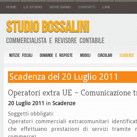
HOME
LO STUDIO
DOVE SIAMO
CONTATTI
LINK
STUDIO BOSSALINI
Commercialista e Revisore Contabile
NOTIZIE FISCALI
DOMANDE E RISPOSTE
MODULI
CIRCOLARI
SCADENZE
Scadenza del 20 Luglio 2011
Operatori extra UE – Comunicazione t
20 Luglio 2011
in
Scadenze
Soggetti obbligati:
Operatori commerciali extracomunitari identificati 
che effettuano prestazioni di servizi tramite m
commerce)