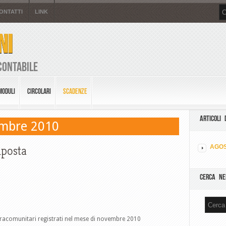
ONTATTI
LINK
NI
Contabile
MODULI
CIRCOLARI
SCADENZE
ARTICOLI 
embre 2010
mposta
AGOS
CERCA NE
intracomunitari registrati nel mese di novembre 2010