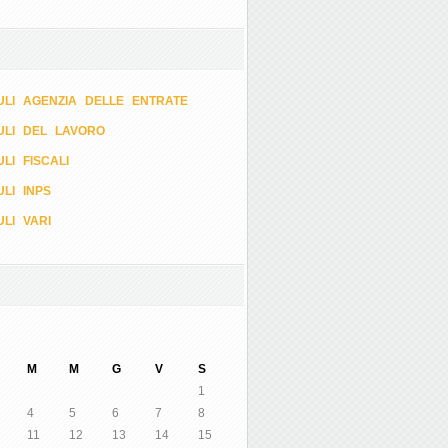
LI AGENZIA DELLE ENTRATE
ULI DEL LAVORO
LI FISCALI
LI INPS
LI VARI
M
M
G
V
S
1
4
5
6
7
8
11
12
13
14
15