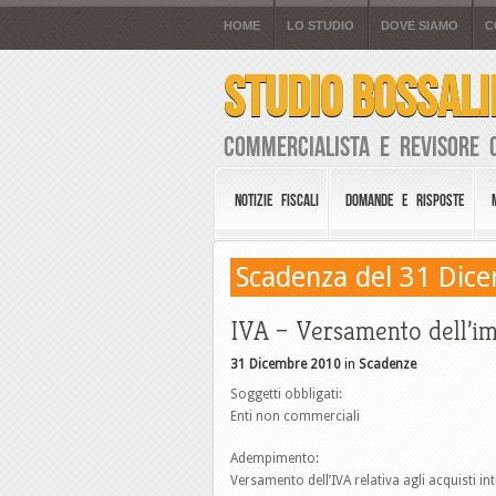
HOME
LO STUDIO
DOVE SIAMO
C
STUDIO BOSSALI
Commercialista e Revisore 
NOTIZIE FISCALI
DOMANDE E RISPOSTE
Scadenza del 31 Dic
IVA – Versamento dell’i
31 Dicembre 2010
in
Scadenze
Soggetti obbligati:
Enti non commerciali
Adempimento:
Versamento dell’IVA relativa agli acquisti 