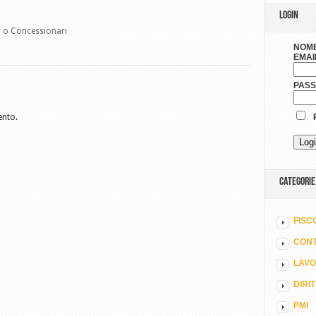
LOGIN
i o Concessionari
NOME
EMAI
PAS
ento.
R
CATEGORIE
FISC
CONT
LAV
DIRI
PMI