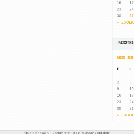
16
17
23
24
30
31
« LUGLI
RASSEGN
AGOSTO 2026
D
L
2
3
9
10
16
17
23
24
30
31
« LUGLI
Studio Bossalini - Commercialista e Revisore Contabile