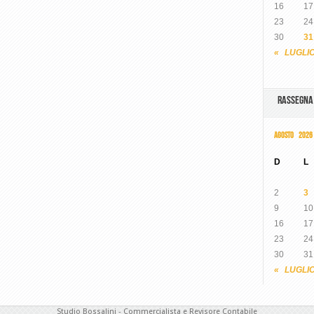
16
17
23
24
30
31
« LUGLI
RASSEGN
AGOSTO 2026
D
L
2
3
9
10
16
17
23
24
30
31
« LUGLI
Studio Bossalini - Commercialista e Revisore Contabile