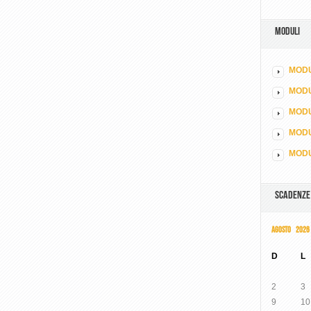
MODULI
MODU
MOD
MODU
MODU
MODU
SCADENZE
AGOSTO 2026
D
L
2
3
9
10