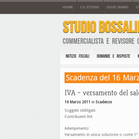
HOME
LO STUDIO
DOVE SIAMO
C
STUDIO BOSSALI
Commercialista e Revisore 
NOTIZIE FISCALI
DOMANDE E RISPOSTE
Scadenza del 16 Mar
IVA – versamento del sald
16 Marzo 2011
in
Scadenze
Soggetti obbligati:
Contribuenti IVA
Adempimento:
Versamento in unica soluzione o come 1° rat