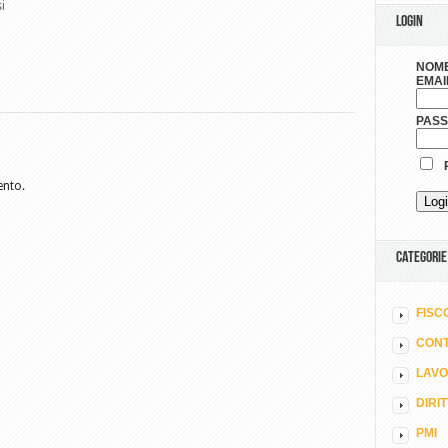
si
LOGIN
NOME
EMAI
PAS
R
ento.
CATEGORIE
FISC
CONT
LAV
DIRI
PMI