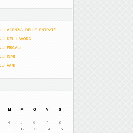
LI AGENZIA DELLE ENTRATE
ULI DEL LAVORO
LI FISCALI
LI INPS
LI VARI
M
M
G
V
S
1
4
5
6
7
8
11
12
13
14
15