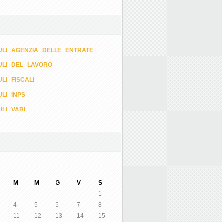
LI AGENZIA DELLE ENTRATE
ULI DEL LAVORO
LI FISCALI
LI INPS
LI VARI
M
M
G
V
S
1
4
5
6
7
8
11
12
13
14
15