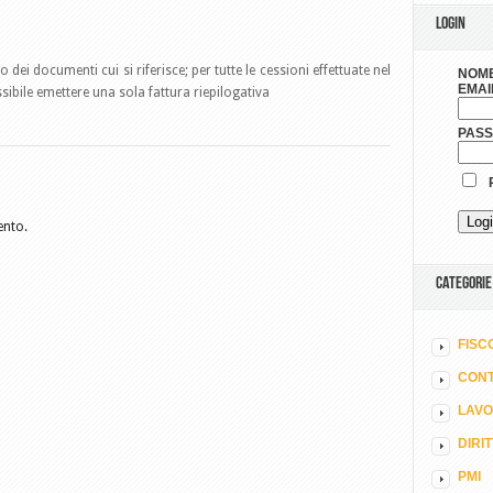
LOGIN
 dei documenti cui si riferisce; per tutte le cessioni effettuate nel
NOME
EMAI
sibile emettere una sola fattura riepilogativa
PAS
R
ento.
CATEGORIE
FISC
CONT
LAV
DIRI
PMI