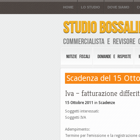
HOME
LO STUDIO
DOVE SIAMO
C
STUDIO BOSSALI
Commercialista e Revisore 
NOTIZIE FISCALI
DOMANDE E RISPOSTE
Scadenza del 15 Ott
Iva – fatturazione differi
15 Ottobre 2011
in
Scadenze
Soggetti interessati:
Soggetti IVA
Adempimento:
Termine per l’emissione e la registrazione de