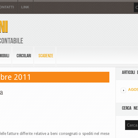
ONTATTI
LINK
NI
Contabile
MODULI
CIRCOLARI
SCADENZE
ARTICOLI 
obre 2011
ta
AGOS
CERCA NE
lle fatture differite relative a beni consegnati o spediti nel mese