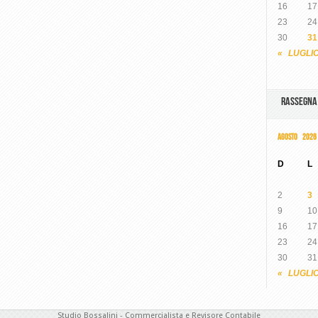
16
17
23
24
30
31
« LUGLI
RASSEGN
AGOSTO 2026
D
L
2
3
9
10
16
17
23
24
30
31
« LUGLI
Studio Bossalini - Commercialista e Revisore Contabile