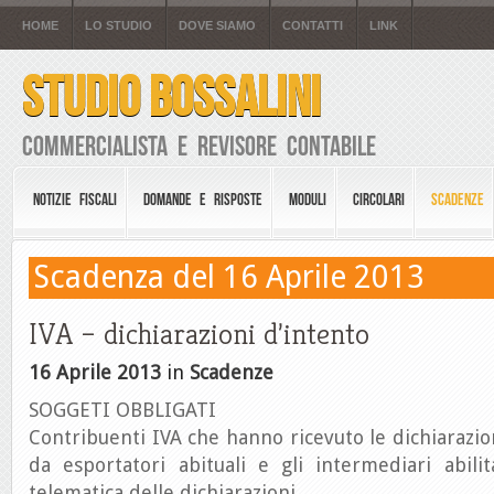
HOME
LO STUDIO
DOVE SIAMO
CONTATTI
LINK
STUDIO BOSSALINI
Commercialista e Revisore Contabile
NOTIZIE FISCALI
DOMANDE E RISPOSTE
MODULI
CIRCOLARI
SCADENZE
Scadenza del 16 Aprile 2013
IVA – dichiarazioni d’intento
16 Aprile 2013
in
Scadenze
SOGGETI OBBLIGATI
Contribuenti IVA che hanno ricevuto le dichiarazion
da esportatori abituali e gli intermediari abilit
telematica delle dichiarazioni