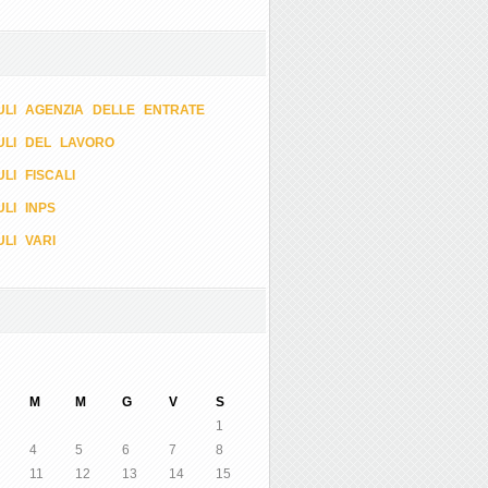
LI AGENZIA DELLE ENTRATE
ULI DEL LAVORO
LI FISCALI
LI INPS
LI VARI
M
M
G
V
S
1
4
5
6
7
8
11
12
13
14
15