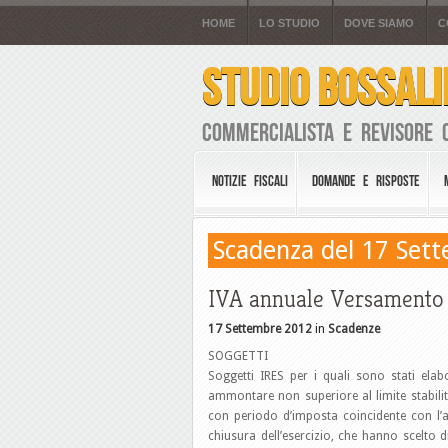
HOME
LO STUDIO
DOVE SIAMO
C
STUDIO BOSSALI
Commercialista e Revisore 
NOTIZIE FISCALI
DOMANDE E RISPOSTE
Scadenza del 17 Set
IVA annuale Versamento 
17 Settembre 2012
in
Scadenze
SOGGETTI
Soggetti IRES per i quali sono stati elab
ammontare non superiore al limite stabilit
con periodo d’imposta coincidente con l’a
chiusura dell’esercizio, che hanno scelto d