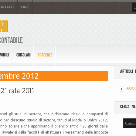
ONTATTI
LINK
NI
Contabile
MODULI
CIRCOLARI
SCADENZE
ARTICOLI 
tembre 2012
2^ rata 2011
AGOS
CERCA NE
orati gli studi di settore, che dichiarano ricavi o compensi di
o per ciascuno studio di settore, tenuti al Modello Unico 2012,
nno solare e che approvano il bilancio entro 120 giorni dalla
i avvalersi della facoltà di effettuare i versamenti delle imposte