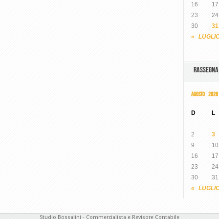
16
17
23
24
30
31
« LUGLI
RASSEGN
AGOSTO 2026
D
L
2
3
9
10
16
17
23
24
30
31
« LUGLI
Studio Bossalini - Commercialista e Revisore Contabile