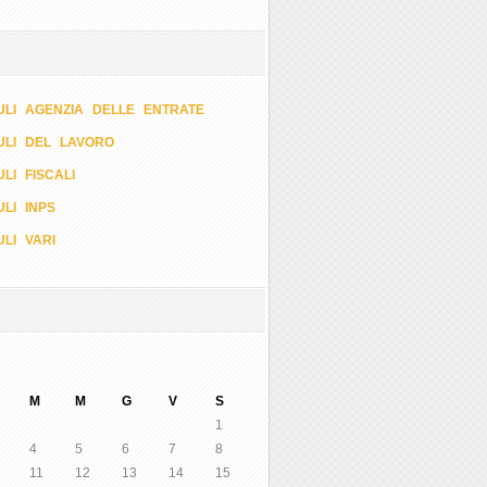
LI AGENZIA DELLE ENTRATE
ULI DEL LAVORO
LI FISCALI
LI INPS
LI VARI
M
M
G
V
S
1
4
5
6
7
8
11
12
13
14
15