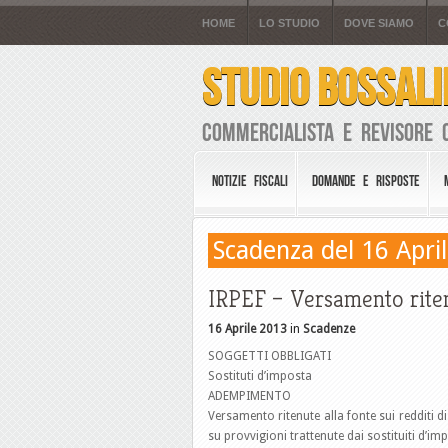
HOME
LO STUDIO
DOVE SIAMO
C
STUDIO BOSSALI
Commercialista e Revisore 
NOTIZIE FISCALI
DOMANDE E RISPOSTE
Scadenza del 16 Apri
IRPEF – Versamento rite
16 Aprile 2013
in
Scadenze
SOGGETTI OBBLIGATI
Sostituti d’imposta
ADEMPIMENTO
Versamento ritenute alla fonte sui redditi d
su provvigioni trattenute dai sostituiti d’i