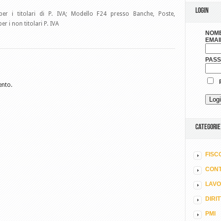
LOGIN
er i titolari di P. IVA; Modello F24 presso Banche, Poste,
 i non titolari P. IVA
NOME
EMAI
PAS
R
ento.
CATEGORIE
FISC
CONT
LAV
DIRI
PMI