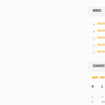
MODULI
MODU
MOD
MODU
MODU
MODU
SCADENZE
AGOSTO 2026
D
L
2
3
9
10