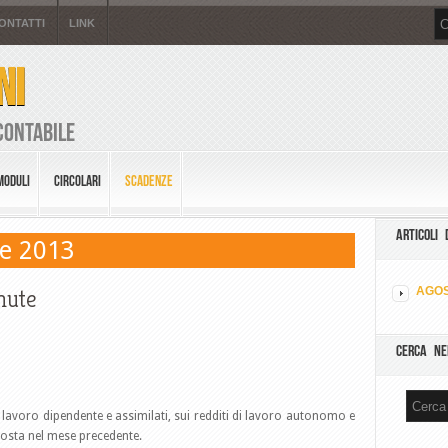
ONTATTI
LINK
NI
Contabile
MODULI
CIRCOLARI
SCADENZE
ARTICOLI 
le 2013
nute
AGOS
CERCA NE
i lavoro dipendente e assimilati, sui redditi di lavoro autonomo e
mposta nel mese precedente.