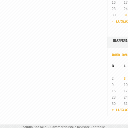
16
17
23
24
30
31
« LUGLI
RASSEGN
AGOSTO 2026
D
L
2
3
9
10
16
17
23
24
30
31
« LUGLI
Studio Bossalini - Commercialista e Revisore Contabile