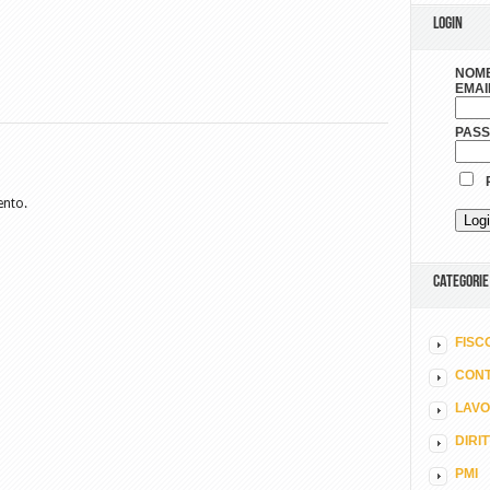
LOGIN
NOME
EMAI
PAS
R
ento.
CATEGORIE
FISC
CONT
LAV
DIRI
PMI