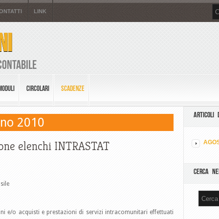
ONTATTI
LINK
NI
Contabile
MODULI
CIRCOLARI
SCADENZE
ARTICOLI 
gno 2010
one elenchi INTRASTAT
AGOS
CERCA NE
sile
ni e/o acquisti e prestazioni di servizi intracomunitari effettuati