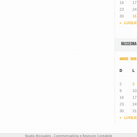
16
17
23
24
30
31
« LUGLI
RASSEGN
AGOSTO 2026
D
L
2
3
9
10
16
17
23
24
30
31
« LUGLI
Studio Bossalini - Commercialista e Revisore Contabile