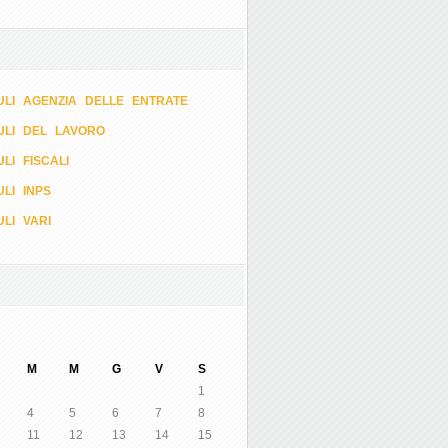
LI AGENZIA DELLE ENTRATE
ULI DEL LAVORO
LI FISCALI
LI INPS
LI VARI
M
M
G
V
S
1
4
5
6
7
8
11
12
13
14
15