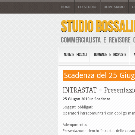
HOME
LO STUDIO
DOVE SIAMO
C
STUDIO BOSSALI
Commercialista e Revisore 
NOTIZIE FISCALI
DOMANDE E RISPOSTE
Scadenza del 25 Giu
INTRASTAT – Presentazi
25 Giugno 2010
in
Scadenze
Soggetti obbligati:
Operatori intracomunitari con obbligo men
Adempimento:
Presentazione elenchi Intrastat delle cessio