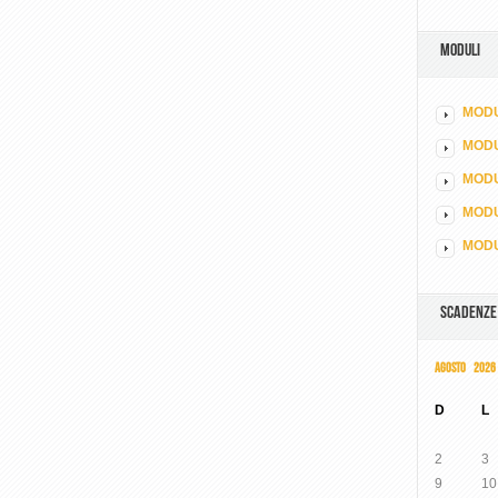
MODULI
MODU
MOD
MODU
MODU
MODU
SCADENZE
AGOSTO 2026
D
L
2
3
9
10