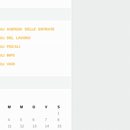
LI AGENZIA DELLE ENTRATE
ULI DEL LAVORO
LI FISCALI
LI INPS
LI VARI
M
M
G
V
S
1
4
5
6
7
8
11
12
13
14
15