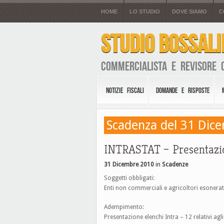
HOME
LO STUDIO
DOVE SIAMO
C
STUDIO BOSSALI
Commercialista e Revisore 
NOTIZIE FISCALI
DOMANDE E RISPOSTE
Scadenza del 31 Dic
INTRASTAT – Presentazi
31 Dicembre 2010
in
Scadenze
Soggetti obbligati:
Enti non commerciali e agricoltori esonerat
Adempimento:
Presentazione elenchi Intra – 12 relativi agl