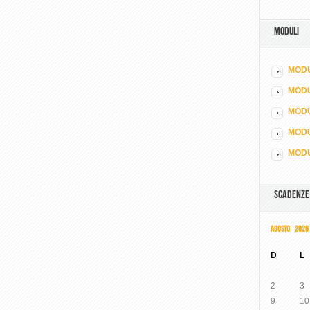
MODULI
MODU
MOD
MODU
MODU
MODU
SCADENZE
AGOSTO 2026
D
L
2
3
9
10