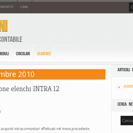
ONTATTI
LINK
NI
Contabile
MODULI
CIRCOLARI
SCADENZE
ARTICOLI 
embre 2010
one elenchi INTRA 12
AGOS
CERCA NE
i
i acquisti intracomunitari effettuati nel mese precedente