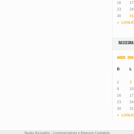
16
17
23
24
30
31
« LUGLI
RASSEGN
AGOSTO 2026
D
L
2
3
9
10
16
17
23
24
30
31
« LUGLI
Studio Bossalini - Commercialista e Revisore Contabile