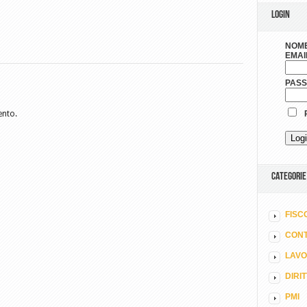
LOGIN
NOME
EMAI
PAS
ento.
R
CATEGORIE
FISC
CONT
LAV
DIRI
PMI