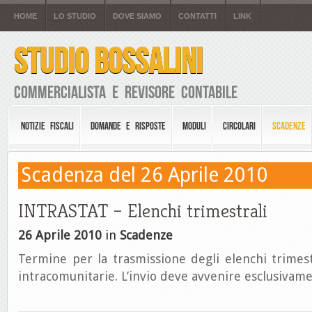
HOME
LO STUDIO
DOVE SIAMO
CONTATTI
LINK
STUDIO BOSSALINI
Commercialista e Revisore Contabile
NOTIZIE FISCALI
DOMANDE E RISPOSTE
MODULI
CIRCOLARI
SCADENZE
Scadenza del 26 Aprile 2010
INTRASTAT – Elenchi trimestrali
26 Aprile 2010
in
Scadenze
Termine per la trasmissione degli elenchi trimest
intracomunitarie. L’invio deve avvenire esclusivame