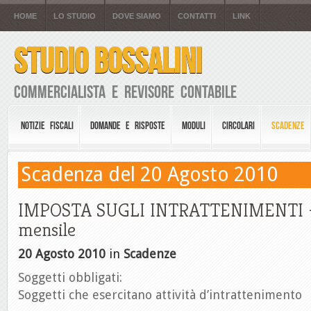
HOME
LO STUDIO
DOVE SIAMO
CONTATTI
LINK
STUDIO BOSSALINI
Commercialista e Revisore Contabile
NOTIZIE FISCALI
DOMANDE E RISPOSTE
MODULI
CIRCOLARI
SCADENZE
Scadenza del 20 Agosto 2010
IMPOSTA SUGLI INTRATTENIMENTI –
mensile
20 Agosto 2010
in
Scadenze
Soggetti obbligati:
Soggetti che esercitano attività d’intrattenimento