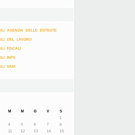
LI AGENZIA DELLE ENTRATE
ULI DEL LAVORO
LI FISCALI
LI INPS
LI VARI
M
M
G
V
S
1
4
5
6
7
8
11
12
13
14
15