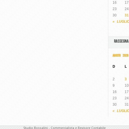
16
17
23
24
30
31
« LUGLI
RASSEGN
AGOSTO 2026
D
L
2
3
9
10
16
17
23
24
30
31
« LUGLI
Studio Bossalini - Commercialista e Revisore Contabile