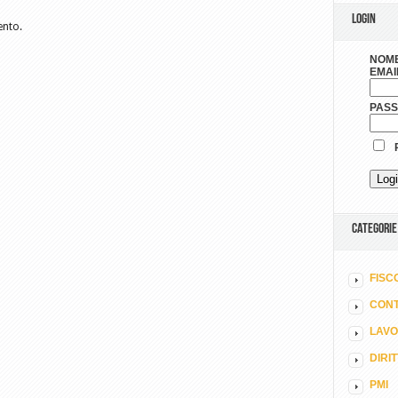
LOGIN
ento.
NOME
EMAI
PAS
R
CATEGORIE
FISC
CONT
LAV
DIRI
PMI