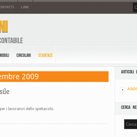
ONTATTI
LINK
NI
Contabile
MODULI
CIRCOLARI
SCADENZE
ARTICOLI 
vembre 2009
ile
AGOS
CERCA NE
per i lavoratori dello spettacolo.