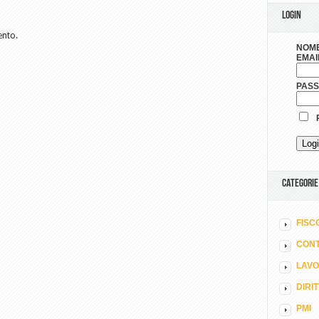
LOGIN
ento.
NOME
EMAI
PAS
R
CATEGORIE
FISC
CONT
LAV
DIRI
PMI