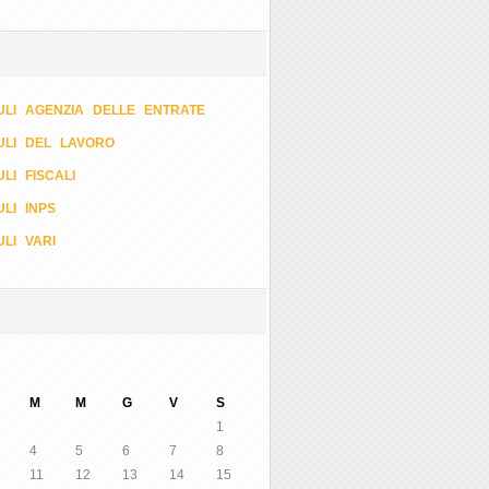
LI AGENZIA DELLE ENTRATE
ULI DEL LAVORO
LI FISCALI
LI INPS
LI VARI
M
M
G
V
S
1
4
5
6
7
8
11
12
13
14
15