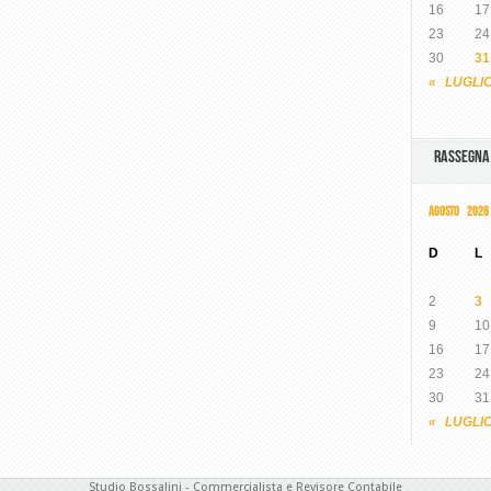
16
17
23
24
30
31
« LUGLI
RASSEGN
AGOSTO 2026
D
L
2
3
9
10
16
17
23
24
30
31
« LUGLI
Studio Bossalini - Commercialista e Revisore Contabile