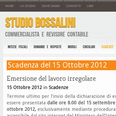
HOME
LO STUDIO
DOVE SIAMO
CONTATTI
LINK
STUDIO BOSSALINI
Commercialista e Revisore Contabile
NOTIZIE FISCALI
DOMANDE E RISPOSTE
MODULI
CIRCOLARI
SCADENZE
Scadenza del 15 Ottobre 2012
Emersione del lavoro irregolare
15 Ottobre 2012
in
Scadenze
Termine ultimo per l’invio della dichiarazione di
essere presentata
dalle ore 8.00 del 15 settembre 
ottobre 2012,
esclusivamente mediante procedura 
accessibile dal sito internet del Ministero dell’Inte