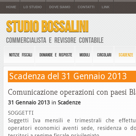
HOME
LO STUDIO
DOVE SIAMO
CONTATTI
LINK
STUDIO BOSSALINI
Commercialista e Revisore Contabile
NOTIZIE FISCALI
DOMANDE E RISPOSTE
MODULI
CIRCOLARI
SCADENZE
Scadenza del 31 Gennaio 2013
Comunicazione operazioni con paesi Bla
31 Gennaio 2013
in
Scadenze
SOGGETTI
Soggetti Iva mensili e trimestrali che effett
operatori economici aventi sede, residenza o dom
territori a regime fiscale privilegiato