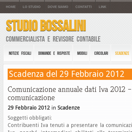
HOME
LO STUDIO
DOVE SIAMO
CONTATTI
LINK
STUDIO BOSSALINI
Commercialista e Revisore Contabile
NOTIZIE FISCALI
DOMANDE E RISPOSTE
MODULI
CIRCOLARI
SCADENZE
Scadenza del 29 Febbraio 2012
Comunicazione annuale dati Iva 2012 – 
comunicazione
29 Febbraio 2012
in
Scadenze
Soggetti obbligati:
Contribuenti Iva tenuti a presentare la comunicaz