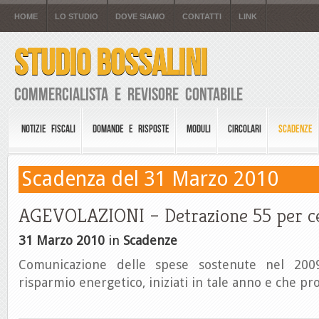
HOME
LO STUDIO
DOVE SIAMO
CONTATTI
LINK
STUDIO BOSSALINI
Commercialista e Revisore Contabile
NOTIZIE FISCALI
DOMANDE E RISPOSTE
MODULI
CIRCOLARI
SCADENZE
Scadenza del 31 Marzo 2010
AGEVOLAZIONI – Detrazione 55 per c
31 Marzo 2010
in
Scadenze
Comunicazione delle spese sostenute nel 200
risparmio energetico, iniziati in tale anno e che p