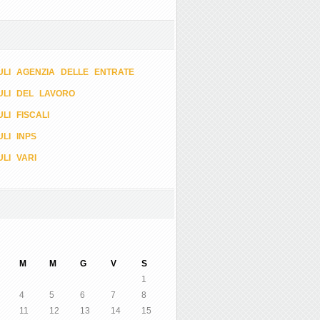
LI AGENZIA DELLE ENTRATE
ULI DEL LAVORO
LI FISCALI
LI INPS
LI VARI
M
M
G
V
S
1
4
5
6
7
8
11
12
13
14
15