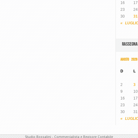
16
17
23
24
30
31
« LUGLI
RASSEGN
AGOSTO 2026
D
L
2
3
9
10
16
17
23
24
30
31
« LUGLI
Studio Bossalini - Commercialista e Revisore Contabile