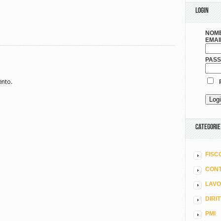
LOGIN
NOME
EMAI
PAS
ento.
R
CATEGORIE
FISC
CONT
LAV
DIRI
PMI