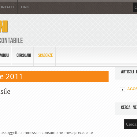
ONTATTI
LINK
NI
Contabile
MODULI
CIRCOLARI
SCADENZE
ARTICOLI 
le 2011
sile
AGOS
CERCA NE
sa assoggettati immessi in consumo nel mese precedente