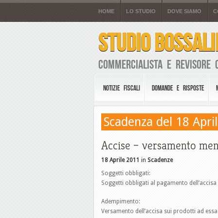
HOME
LO STUDIO
DOVE SIAMO
C
STUDIO BOSSALI
Commercialista e Revisore 
NOTIZIE FISCALI
DOMANDE E RISPOSTE
Scadenza del 18 Apri
Accise – versamento men
18 Aprile 2011
in
Scadenze
Soggetti obbligati:
Soggetti obbligati al pagamento dell’accisa
Adempimento:
Versamento dell’accisa sui prodotti ad es