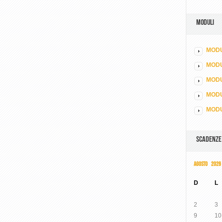
MODULI
MODU
MOD
MODU
MODU
MODU
SCADENZE
AGOSTO 2026
D
L
2
3
9
10