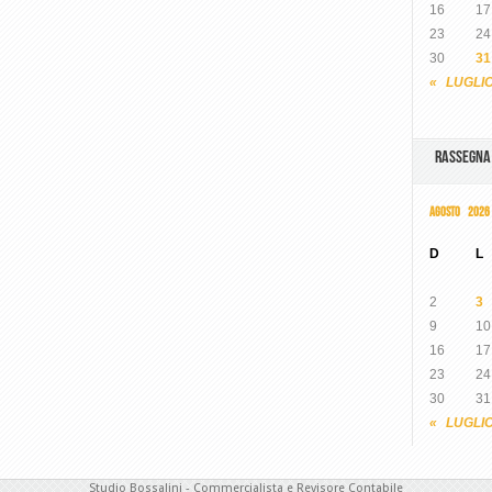
16
17
23
24
30
31
« LUGLI
RASSEGN
AGOSTO 2026
D
L
2
3
9
10
16
17
23
24
30
31
« LUGLI
Studio Bossalini - Commercialista e Revisore Contabile