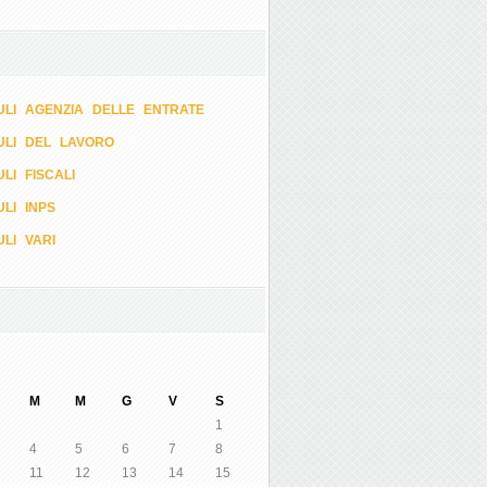
LI AGENZIA DELLE ENTRATE
ULI DEL LAVORO
LI FISCALI
LI INPS
LI VARI
M
M
G
V
S
1
4
5
6
7
8
11
12
13
14
15