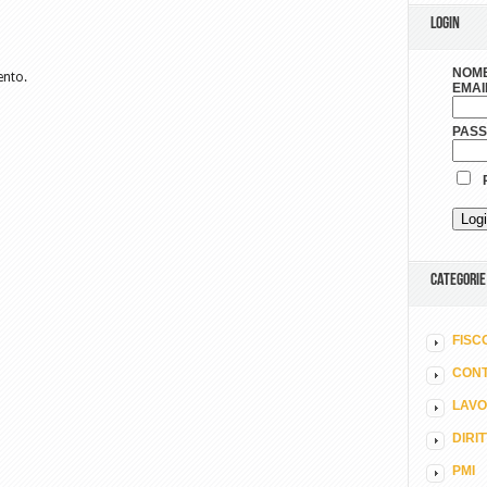
LOGIN
NOME
ento.
EMAI
PAS
R
CATEGORIE
FISC
CONT
LAV
DIRI
PMI