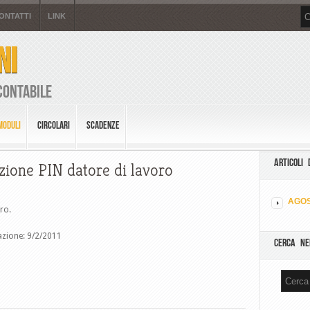
ONTATTI
LINK
NI
Contabile
MODULI
CIRCOLARI
SCADENZE
ARTICOLI 
zione PIN datore di lavoro
AGOS
ro.
azione: 9/2/2011
CERCA NE