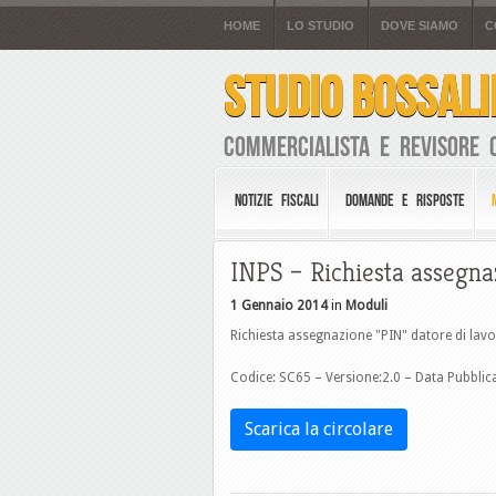
HOME
LO STUDIO
DOVE SIAMO
C
STUDIO BOSSALI
Commercialista e Revisore 
NOTIZIE FISCALI
DOMANDE E RISPOSTE
INPS – Richiesta assegna
1 Gennaio 2014
in
Moduli
Richiesta assegnazione "PIN" datore di lavo
Codice: SC65 – Versione:2.0 – Data Pubblic
Scarica la circolare