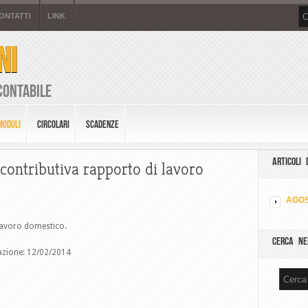
ONTATTI
LINK
NI
Contabile
MODULI
CIRCOLARI
SCADENZE
ARTICOLI 
contributiva rapporto di lavoro
AGOS
lavoro domestico.
CERCA NE
cazione: 12/02/2014