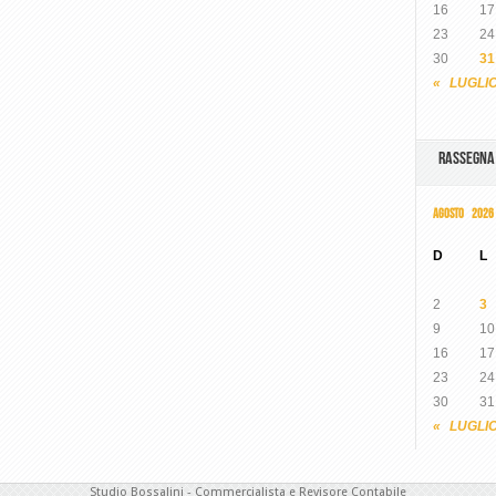
16
17
23
24
30
31
« LUGLI
RASSEGN
AGOSTO 2026
D
L
2
3
9
10
16
17
23
24
30
31
« LUGLI
Studio Bossalini - Commercialista e Revisore Contabile