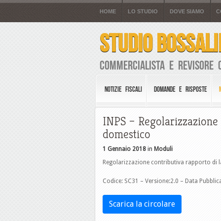
HOME
LO STUDIO
DOVE SIAMO
C
STUDIO BOSSALI
Commercialista e Revisore 
NOTIZIE FISCALI
DOMANDE E RISPOSTE
INPS – Regolarizzazione 
domestico
1 Gennaio 2018
in
Moduli
Regolarizzazione contributiva rapporto di 
Codice: SC31 – Versione:2.0 – Data Pubbli
Scarica la circolare