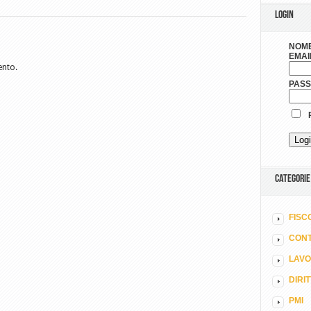
LOGIN
NOME
EMAI
ento.
PAS
R
CATEGORIE
FISC
CONT
LAV
DIRI
PMI