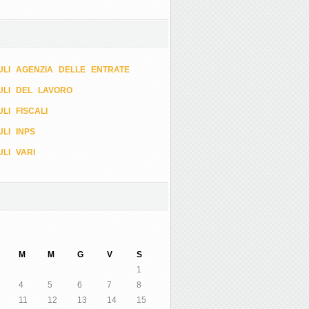
LI AGENZIA DELLE ENTRATE
ULI DEL LAVORO
LI FISCALI
LI INPS
LI VARI
M
M
G
V
S
1
4
5
6
7
8
11
12
13
14
15