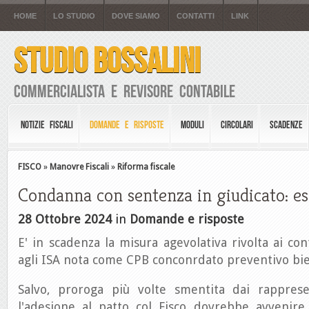
HOME
LO STUDIO
DOVE SIAMO
CONTATTI
LINK
STUDIO BOSSALINI
Commercialista e Revisore Contabile
NOTIZIE FISCALI
DOMANDE E RISPOSTE
MODULI
CIRCOLARI
SCADENZE
FISCO
»
Manovre Fiscali
»
Riforma fiscale
Condanna con sentenza in giudicato: es
28 Ottobre 2024
in
Domande e risposte
E' in scadenza la misura agevolativa rivolta ai con
agli ISA nota come CPB conconrdato preventivo bi
Salvo, proroga più volte smentita dai rapprese
l'adesione al patto col Fisco dovrebbe avvenire