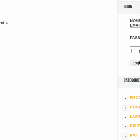
LOGIN
NOME
ento.
EMAI
PAS
R
CATEGORIE
FISC
CONT
LAV
DIRI
PMI