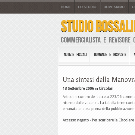
HOME
LO STUDIO
DOVE SIAMO
C
STUDIO BOSSALI
Commercialista e Revisore 
NOTIZIE FISCALI
DOMANDE E RISPOSTE
Una sintesi della Manovr
13 Settembre 2006
in
Circolari
Articoli e commi del decreto 223/06 commen
ritorno dalle vacanze. La tabella tiene conto
emanata ancora prima della pubblicazione i
Accesso negato - Per scaricare la Circolare 