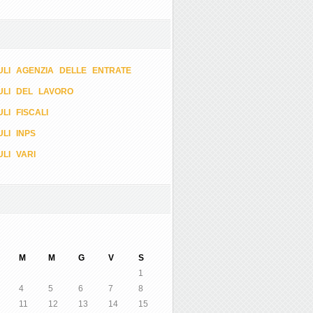
LI AGENZIA DELLE ENTRATE
ULI DEL LAVORO
LI FISCALI
LI INPS
LI VARI
M
M
G
V
S
1
4
5
6
7
8
11
12
13
14
15