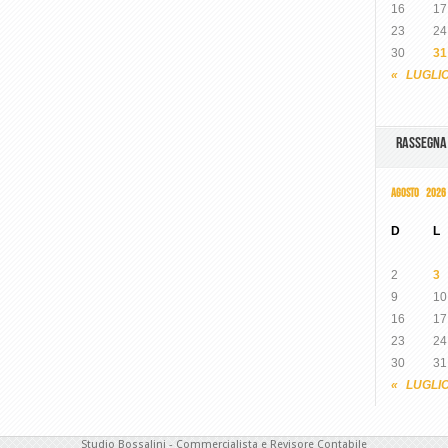
16
17
23
24
30
31
« LUGLI
RASSEGN
AGOSTO 2026
D
L
2
3
9
10
16
17
23
24
30
31
« LUGLI
Studio Bossalini - Commercialista e Revisore Contabile