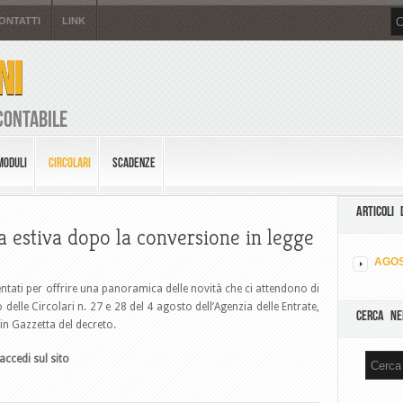
ONTATTI
LINK
NI
Contabile
MODULI
CIRCOLARI
SCADENZE
ARTICOLI 
a estiva dopo la conversione in legge
AGOS
tati per offrire una panoramica delle novità che ci attendono di
 delle Circolari n. 27 e 28 del 4 agosto dell’Agenzia delle Entrate,
CERCA NE
n Gazzetta del decreto.
accedi sul sito