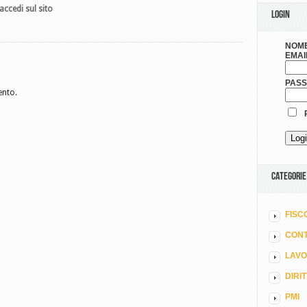
accedi sul sito
LOGIN
NOME
EMAI
PAS
ento.
R
CATEGORIE
FISC
CONT
LAV
DIRI
PMI