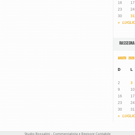
16
17
23
24
30
31
« LUGLI
RASSEGN
AGOSTO 2026
D
L
2
3
9
10
16
17
23
24
30
31
« LUGLI
Studio Bossalini - Commercialista e Revisore Contabile