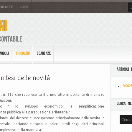
ONTATTI
LINK
NI
Contabile
MODULI
CIRCOLARI
SCADENZE
ARTICOLI 
ntesi delle novità
AGOS
 , n. 112 che rappresenta il primo atto importante di indirizzo
usconi.
CERCA NE
 “ lo sviluppo economico, la semplificazione,
inanza pubblica e la perequazione Tributaria.”
intesi del decreto ci occuperemo principalmente delle novità in
rale, lasciando tuttavia in calce i titoli degli altri principali
omplessivo della manovra.