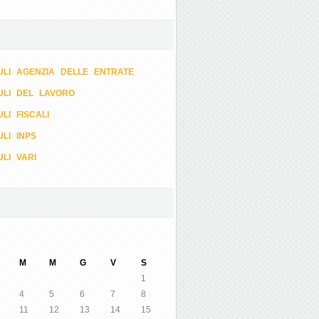
LI AGENZIA DELLE ENTRATE
ULI DEL LAVORO
LI FISCALI
LI INPS
LI VARI
M
M
G
V
S
1
4
5
6
7
8
11
12
13
14
15