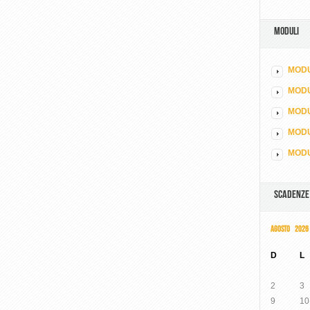
MODULI
MODU
MOD
MODU
MODU
MODU
SCADENZE
AGOSTO 2026
D
L
2
3
9
10