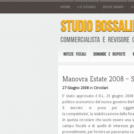
HOME
LO STUDIO
DOVE SIAMO
C
STUDIO BOSSALI
Commercialista e Revisore 
NOTIZIE FISCALI
DOMANDE E RISPOSTE
Manovra Estate 2008 – Si
27 Giugno 2008
in
Circolari
E’ stato approvato il D.L. 25 giugno 2008
politico economico del nuovo governo Berl
Il decreto si pone per oggetto
la competitivita’, la stabilizzazione della f
In questa circolare che vuole essere una s
campo fiscale e di quelle di interesse gene
provvedimenti, per fornire un panorama c