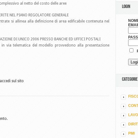
complessivo al netto del costo delle aree
LOGIN
NSERITE NEL PIANO REGOLATORE GENERALE
NOME
trate si allinea alla definizione di area edificabile contenuta nel
EMAI
PAS
AZIONE DI UNICO 2006 PRESSO BANCHE ED UFFICI POSTALI
e in via telematica del modello provvedono alla presentazione
R
CATEGORIE
accedi sul sito
FISC
CONT
LAV
ento.
DIRI
PMI