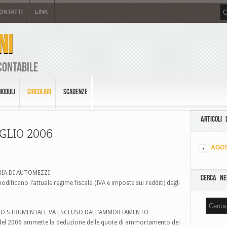
ONTATTI
LINK
NI
Contabile
MODULI
CIRCOLARI
SCADENZE
ARTICOLI 
UGLIO 2006
AGOS
RIA DI AUTOMEZZI
CERCA NE
dificano l’attuale regime fiscale (IVA e imposte sui redditi) degli
ICATO STRUMENTALE VA ESCLUSO DALL’AMMORTAMENTO
3 del 2006 ammette la deduzione delle quote di ammortamento dei