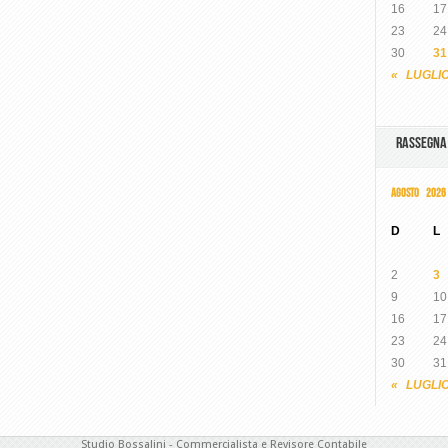
16
17
23
24
30
31
« LUGLI
RASSEGN
AGOSTO 2026
D
L
2
3
9
10
16
17
23
24
30
31
« LUGLI
Studio Bossalini - Commercialista e Revisore Contabile