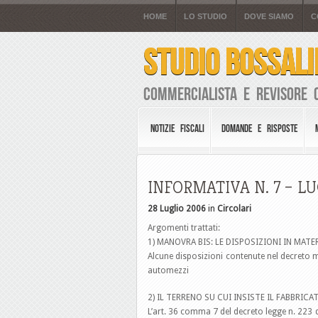
HOME
LO STUDIO
DOVE SIAMO
C
STUDIO BOSSALI
Commercialista e Revisore 
NOTIZIE FISCALI
DOMANDE E RISPOSTE
INFORMATIVA N. 7 – L
28 Luglio 2006
in
Circolari
Argomenti trattati:
1) MANOVRA BIS: LE DISPOSIZIONI IN MATE
Alcune disposizioni contenute nel decreto mo
automezzi
2) IL TERRENO SU CUI INSISTE IL FABBR
L’art. 36 comma 7 del decreto legge n. 22