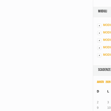
MODULI
MODU
MOD
MODU
MODU
MODU
SCADENZE
AGOSTO 2026
D
L
2
3
9
10