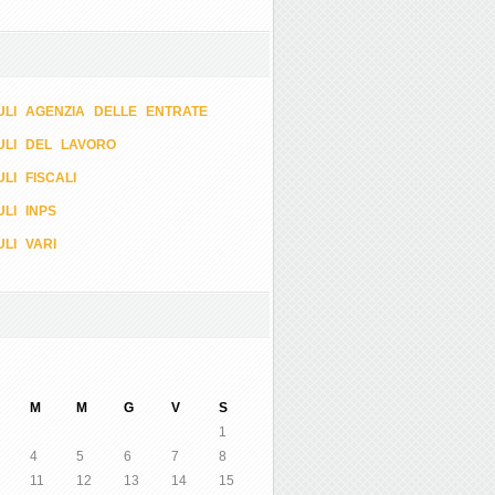
LI AGENZIA DELLE ENTRATE
ULI DEL LAVORO
LI FISCALI
LI INPS
LI VARI
M
M
G
V
S
1
4
5
6
7
8
11
12
13
14
15