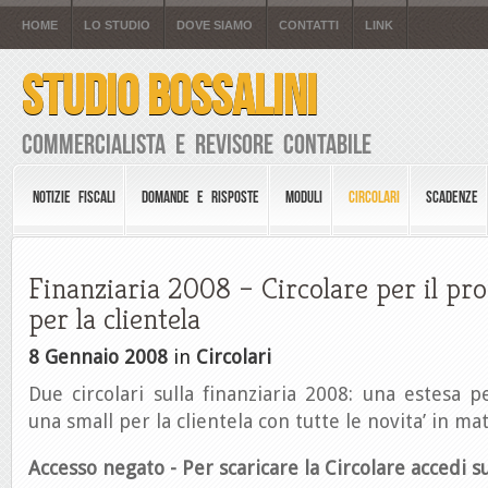
HOME
LO STUDIO
DOVE SIAMO
CONTATTI
LINK
STUDIO BOSSALINI
Commercialista e Revisore Contabile
NOTIZIE FISCALI
DOMANDE E RISPOSTE
MODULI
CIRCOLARI
SCADENZE
Finanziaria 2008 – Circolare per il pro
per la clientela
8 Gennaio 2008
in
Circolari
Due circolari sulla finanziaria 2008: una estesa pe
una small per la clientela con tutte le novita’ in mat
Accesso negato - Per scaricare la Circolare accedi su