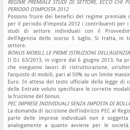
REGIME PREMIALE STUDI DI SETTORE, ECCO CHI P
PERIODO D’IMPOSTA 2012
Possono fruire dei benefici del regime premiale d
per il periodo d’imposta 2012 i contribuenti per i 
studi di settore individuati con il Provvedi
dell’Agenzia dello scorso 5 luglio. Si tratta, in t
settore.
BONUS MOBILI, LE PRIME ISTRUZIONI DELL’AGENZIA
Il D.l. 63/2013, in vigore dal 6 giugno 2013, ha pr
che eseguono lavori di ristrutturazione, un’ulte
l’acquisto di mobili, pari al 50% su un limite mass
Euro. In attesa del testo ufficiale della legge di 
delle Entrate voluto specificare le corrette moda
la fruizione del bonus.
PEC IMPRESE INDIVIDUALI SENZA IMPOSTA DI BOLL
La domanda di iscrizione dell’indirizzo PEC al Regi
parte delle imprese individuali non è soggetta a
analogamente a quanto avviene per le società. 