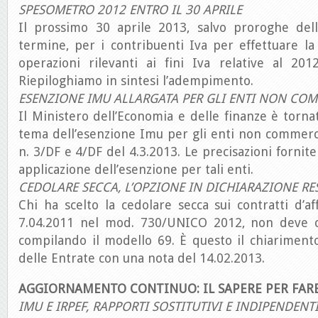
SPESOMETRO 2012 ENTRO IL 30 APRILE
Il prossimo 30 aprile 2013, salvo proroghe dell’
termine, per i contribuenti Iva per effettuare l
operazioni rilevanti ai fini Iva relative al 201
Riepiloghiamo in sintesi l’adempimento.
ESENZIONE IMU ALLARGATA PER GLI ENTI NON COM
Il Ministero dell’Economia e delle finanze è torna
tema dell’esenzione Imu per gli enti non commercia
n. 3/DF e 4/DF del 4.3.2013. Le precisazioni fornit
applicazione dell’esenzione per tali enti.
CEDOLARE SECCA, L’OPZIONE IN DICHIARAZIONE RE
Chi ha scelto la cedolare secca sui contratti d’aff
7.04.2011 nel mod. 730/UNICO 2012, non deve c
compilando il modello 69. È questo il chiarimento
delle Entrate con una nota del 14.02.2013.
AGGIORNAMENTO CONTINUO: IL SAPERE PER FAR
IMU E IRPEF, RAPPORTI SOSTITUTIVI E INDIPENDENT