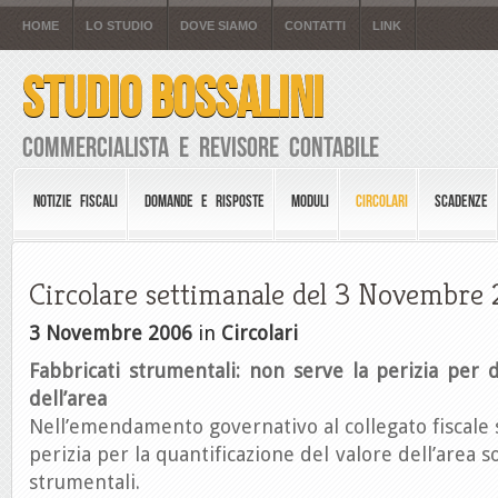
HOME
LO STUDIO
DOVE SIAMO
CONTATTI
LINK
STUDIO BOSSALINI
Commercialista e Revisore Contabile
NOTIZIE FISCALI
DOMANDE E RISPOSTE
MODULI
CIRCOLARI
SCADENZE
Circolare settimanale del 3 Novembre
3 Novembre 2006
in
Circolari
Fabbricati strumentali: non serve la perizia per 
dell’area
Nell’emendamento governativo al collegato fiscale 
perizia per la quantificazione del valore dell’area s
strumentali.