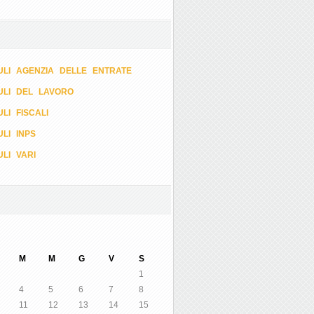
LI AGENZIA DELLE ENTRATE
ULI DEL LAVORO
LI FISCALI
LI INPS
LI VARI
M
M
G
V
S
1
4
5
6
7
8
11
12
13
14
15