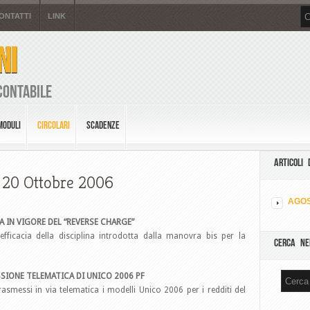
ONTATTI
LINK
NI
Contabile
MODULI
CIRCOLARI
SCADENZE
ARTICOLI 
l 20 Ottobre 2006
AGOS
TA IN VIGORE DEL “REVERSE CHARGE”
’efficacia della disciplina introdotta dalla manovra bis per la
CERCA NE
SIONE TELEMATICA DI UNICO 2006 PF
smessi in via telematica i modelli Unico 2006 per i redditi del