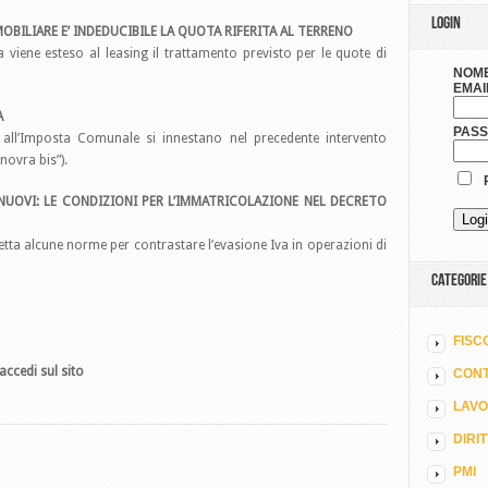
LOGIN
OBILIARE E’ INDEDUCIBILE LA QUOTA RIFERITA AL TERRENO
a viene esteso al leasing il trattamento previsto per le quote di
NOME
EMAI
A
PAS
a all’Imposta Comunale si innestano nel precedente intervento
novra bis”).
R
NUOVI: LE CONDIZIONI PER L’IMMATRICOLAZIONE NEL DECRETO
detta alcune norme per contrastare l’evasione Iva in operazioni di
CATEGORIE
FISC
accedi sul sito
CONT
LAV
DIRI
PMI