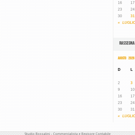
16
17
23
24
30
31
« LUGLI
RASSEGN
AGOSTO 2026
D
L
2
3
9
10
16
17
23
24
30
31
« LUGLI
Studio Bossalini - Commercialista e Revisore Contabile