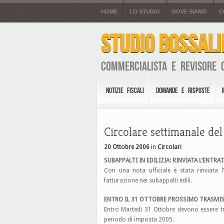
HOME
LO STUDIO
DOVE SIAMO
C
STUDIO BOSSALI
Commercialista e Revisore 
NOTIZIE FISCALI
DOMANDE E RISPOSTE
Circolare settimanale de
20 Ottobre 2006
in
Circolari
SUBAPPALTI IN EDILIZIA: RINVIATA L’ENTRA
Con una nota ufficiale è stata rinviata l
fatturazione nei subappalti edili.
ENTRO IL 31 OTTOBRE PROSSIMO TRASMIS
Entro Martedì 31 Ottobre devono essere tra
periodo di imposta 2005.