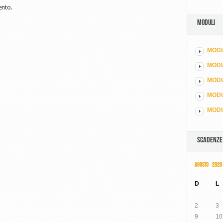
ento.
MODULI
MODU
MOD
MODU
MODU
MODU
SCADENZE
AGOSTO 2026
D
L
2
3
9
10