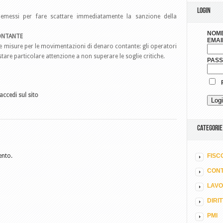
LOGIN
emessi per fare scattare immediatamente la sanzione della
NOME
CONTANTE
EMAI
ve misure per le movimentazioni di denaro contante: gli operatori
are particolare attenzione a non superare le soglie critiche.
PAS
R
accedi sul sito
CATEGORIE
ento.
FISC
CONT
LAV
DIRI
PMI