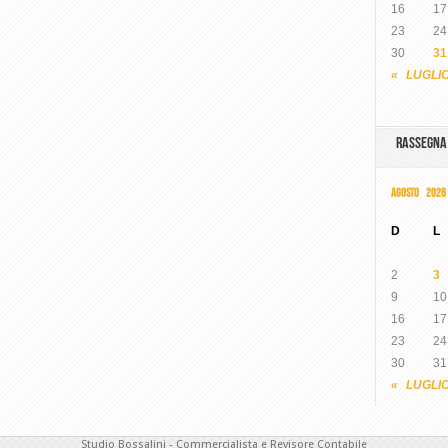
16
17
23
24
30
31
« LUGLI
RASSEGN
AGOSTO 2026
D
L
2
3
9
10
16
17
23
24
30
31
« LUGLI
Studio Bossalini - Commercialista e Revisore Contabile