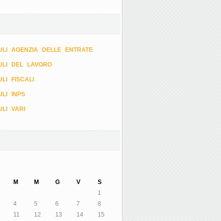
LI AGENZIA DELLE ENTRATE
ULI DEL LAVORO
LI FISCALI
LI INPS
LI VARI
M
M
G
V
S
1
4
5
6
7
8
11
12
13
14
15