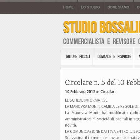
HOME
LO STUDIO
DOVE SIAMO
C
STUDIO BOSSALI
Commercialista e Revisore 
NOTIZIE FISCALI
DOMANDE E RISPOSTE
Circolare n. 5 del 10 Feb
10 Febbraio 2012
in
Circolari
LE SCHEDE INFORMATIVE
LA MANOVRA MONTI CAMBIA LE REGOLE DI
La Manovra Monti ha modificato radicalm
amministratori di società di capitali in se
novità.
LA COMUNICAZIONE DATI IVA ENTRO IL 29.
Si avvicina il termine per inviare telemat