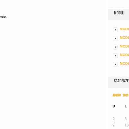
MODULI
ento.
MODU
MOD
MODU
MODU
MODU
SCADENZE
AGOSTO 2026
D
L
2
3
9
10