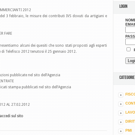
LOGIN
COMMERCIANTI 2012
del 3 febbraio, le misure dei contributi IVS dovuti da artigiani e
NOME
EMAI
ER FARE
PAS
sentiamo alcuni dei quesiti che sono stati proposti agli esperti
R
ne di Telefisco 2012 tenutosi il 25 gennaio 2012.
zioni pubblicate nel sito dell’Agenzia
CATEGORIE
 ENTRATE
ati stampa pubblicati nel sito dell’Agenzia
FISC
CONT
12 AL 27.02.2012
LAV
accedi sul sito
DIRI
PMI