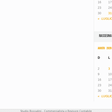
16
17
23
24
30
31
« LUGLI
RASSEGN
AGOSTO 2026
D
L
2
3
9
10
16
17
23
24
30
31
« LUGLI
Studio Bossalini - Commercialista e Revisore Contabile