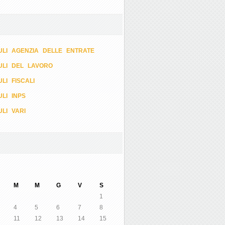
LI AGENZIA DELLE ENTRATE
ULI DEL LAVORO
LI FISCALI
LI INPS
LI VARI
M
M
G
V
S
1
4
5
6
7
8
11
12
13
14
15