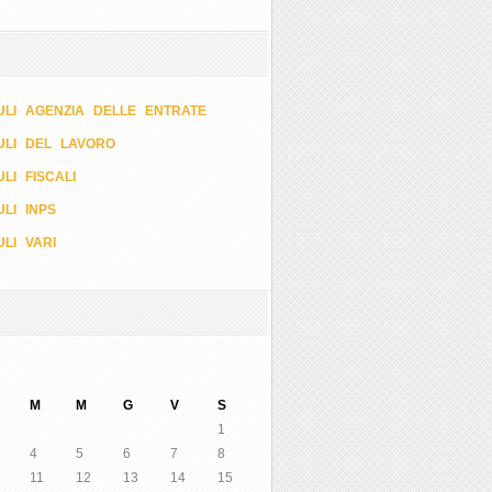
LI AGENZIA DELLE ENTRATE
ULI DEL LAVORO
LI FISCALI
LI INPS
LI VARI
M
M
G
V
S
1
4
5
6
7
8
11
12
13
14
15