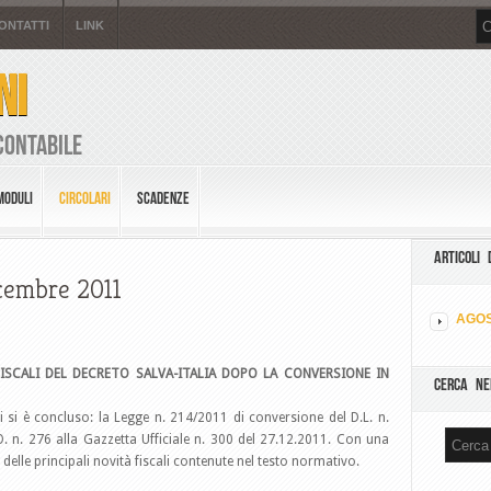
ONTATTI
LINK
NI
Contabile
MODULI
CIRCOLARI
SCADENZE
ARTICOLI 
icembre 2011
AGOS
FISCALI DEL DECRETO SALVA-ITALIA DOPO LA CONVERSIONE IN
CERCA NE
 si è concluso: la Legge n. 214/2011 di conversione del D.L. n.
.O. n. 276 alla Gazzetta Ufficiale n. 300 del 27.12.2011. Con una
elle principali novità fiscali contenute nel testo normativo.