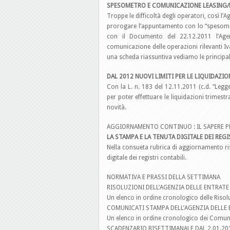
SPESOMETRO E COMUNICAZIONE LEASING/N
Troppe le difficoltà degli operatori, così l’
prorogare l’appuntamento con lo “spesometr
con il Documento del 22.12.2011 l’Age
comunicazione delle operazioni rilevanti Iv
una scheda riassuntiva vediamo le principal
DAL 2012 NUOVI LIMITI PER LE LIQUIDAZIO
Con la L. n. 183 del 12.11.2011 (c.d. “Legge 
per poter effettuare le liquidazioni trimestr
novità.
AGGIORNAMENTO CONTINUO : IL SAPERE P
LA STAMPA E LA TENUTA DIGITALE DEI REGI
Nella consueta rubrica di aggiornamento r
digitale dei registri contabili.
NORMATIVA E PRASSI DELLA SETTIMANA
RISOLUZIONI DELL’AGENZIA DELLE ENTRATE
Un elenco in ordine cronologico delle Risolu
COMUNICATI STAMPA DELL’AGENZIA DELLE
Un elenco in ordine cronologico dei Comunic
SCADENZARIO BISETTIMANALE DAL 2.01.201