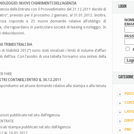
OLEGGIO: NUOVI CHIARIMENTI DELL’AGENZIA
LOGIN
Agenzia delle Entrate con il Provvedimento del 21.12.2011 decide di
o”, previsto per il prossimo 2 gennaio, al 31.01.2012. Inoltre,
NOME
nzia risponde a 25 nuove domande relative all’obbligo di
EMAI
a, che riguardano in particolare società di leasing e noleggio. In
i delucidazioni.
PAS
NI TRIMESTRALI IVA
R
di Stabilità 2012”) sono stati innalzati i limiti di volume d’affari
ali dell’Iva. Con l’ausilio di una tabella forniamo una sintesi della
ER FARE
CATEGORIE
STRI CONTABILI ENTRO IL 30.12.2011
ispondiamo ad alcune domande relative alla stampa e alla tenuta
FISC
CONT
LAV
zioni pubblicate nel sito dell’Agenzia
DIRI
 ENTRATE
ati stampa pubblicati nel sito dell’Agenzia
PMI
2 AL 16.01.2012