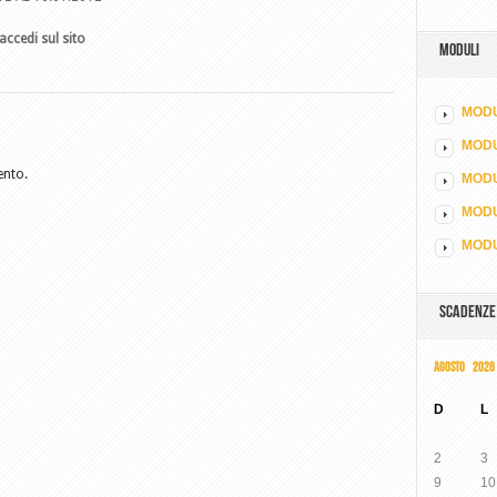
accedi sul sito
MODULI
MODU
MOD
ento.
MODU
MODU
MODU
SCADENZE
AGOSTO 2026
D
L
2
3
9
10