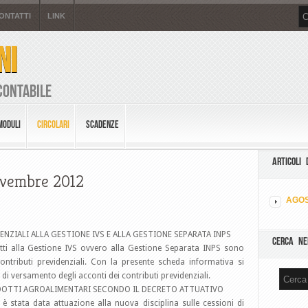
ONTATTI
LINK
NI
Contabile
MODULI
CIRCOLARI
SCADENZE
ARTICOLI 
Novembre 2012
AGOS
NZIALI ALLA GESTIONE IVS E ALLA GESTIONE SEPARATA INPS
CERCA NE
itti alla Gestione IVS ovvero alla Gestione Separata INPS sono
ontributi previdenziali. Con la presente scheda informativa si
di versamento degli acconti dei contributi previdenziali.
RODOTTI AGROALIMENTARI SECONDO IL DECRETO ATTUATIVO
 è stata data attuazione alla nuova disciplina sulle cessioni di