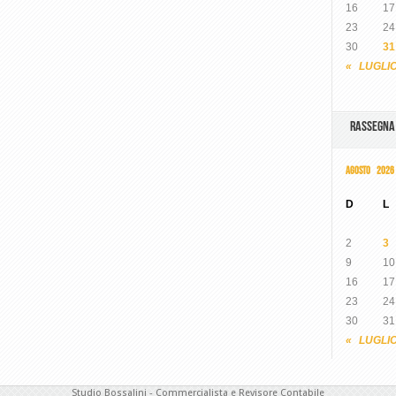
16
17
23
24
30
31
« LUGLI
RASSEGN
AGOSTO 2026
D
L
2
3
9
10
16
17
23
24
30
31
« LUGLI
Studio Bossalini - Commercialista e Revisore Contabile