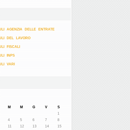
LI AGENZIA DELLE ENTRATE
ULI DEL LAVORO
LI FISCALI
LI INPS
LI VARI
M
M
G
V
S
1
4
5
6
7
8
11
12
13
14
15