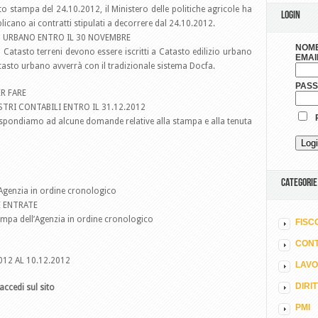
o stampa del 24.10.2012, il Ministero delle politiche agricole ha
LOGIN
icano ai contratti stipulati a decorrere dal 24.10.2012.
TO URBANO ENTRO IL 30 NOVEMBRE
NOME
el Catasto terreni devono essere iscritti a Catasto edilizio urbano
EMAI
tasto urbano avverrà con il tradizionale sistema Docfa.
PAS
R FARE
STRI CONTABILI ENTRO IL 31.12.2012
R
ispondiamo ad alcune domande relative alla stampa e alla tenuta
CATEGORIE
l’Agenzia in ordine cronologico
E ENTRATE
ampa dell’Agenzia in ordine cronologico
FISC
CONT
12 AL 10.12.2012
LAV
DIRI
accedi sul sito
PMI