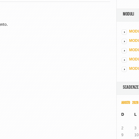
MODULI
ento.
MODU
MOD
MODU
MODU
MODU
SCADENZE
AGOSTO 2026
D
L
2
3
9
10