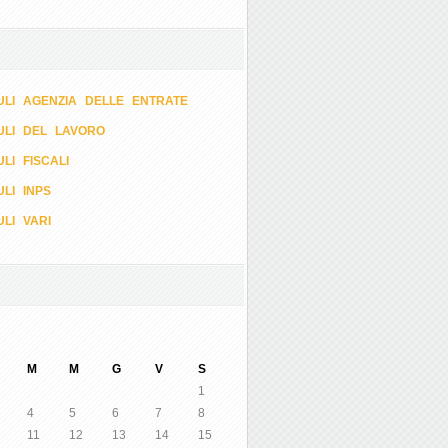
LI AGENZIA DELLE ENTRATE
ULI DEL LAVORO
LI FISCALI
LI INPS
LI VARI
M
M
G
V
S
1
4
5
6
7
8
11
12
13
14
15