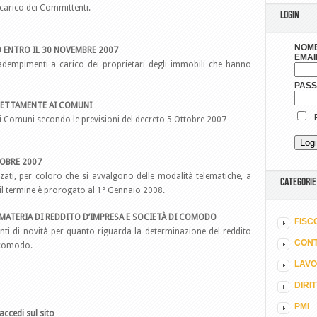
a carico dei Committenti.
LOGIN
NOME
O ENTRO IL 30 NOVEMBRE 2007
EMAI
i adempimenti a carico dei proprietari degli immobili che hanno
PAS
IRETTAMENTE AI COMUNI
R
 ai Comuni secondo le previsioni del decreto 5 Ottobre 2007
TOBRE 2007
zati, per coloro che si avvalgono delle modalità telematiche, a
CATEGORIE
 il termine è prorogato al 1° Gennaio 2008.
N MATERIA DI REDDITO D’IMPRESA E SOCIETÀ DI COMODO
FISC
nti di novità per quanto riguarda la determinazione del reddito
CONT
i comodo.
LAV
DIRI
PMI
accedi sul sito