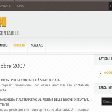
ONTATTI
LINK
NI
Contabile
MODULI
CIRCOLARI
SCADENZE
ARTICOLI 
ttobre 2007
AGOS
EI RICAVI PER LA CONTABILITÀ SEMPLIFICATA
 requisiti dimensionali per essere ammessi alla contabilità
CERCA NE
ività.
RANCHIGIA E’ ALTERNATIVO AL REGIME DELLE NUOVE INIZIATIVE.
TTENTE
 Entrate precisano che i due regimi sono alternativi. Un riassunto