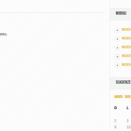
MODULI
MODU
ento.
MOD
MODU
MODU
MODU
SCADENZE
AGOSTO 2026
D
L
2
3
9
10