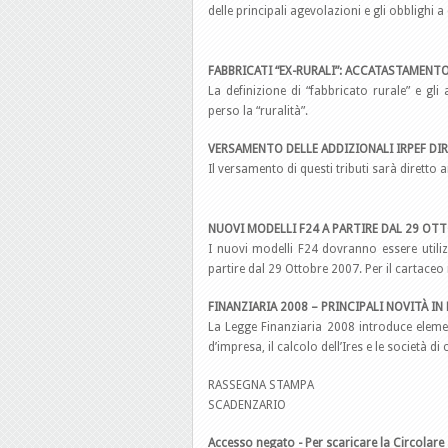
delle principali agevolazioni e gli obblighi 
FABBRICATI “EX-RURALI”: ACCATASTAMENT
La definizione di “fabbricato rurale” e gl
perso la “ruralità”.
VERSAMENTO DELLE ADDIZIONALI IRPEF D
Il versamento di questi tributi sarà diretto
NUOVI MODELLI F24 A PARTIRE DAL 29 OT
I nuovi modelli F24 dovranno essere utiliz
partire dal 29 Ottobre 2007. Per il cartaceo
FINANZIARIA 2008 – PRINCIPALI NOVITÀ I
La Legge Finanziaria 2008 introduce eleme
d’impresa, il calcolo dell’Ires e le società d
RASSEGNA STAMPA
SCADENZARIO
Accesso negato - Per scaricare la Circolare 