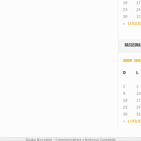
16
17
23
24
30
31
« LUGLI
RASSEGN
AGOSTO 2026
D
L
2
3
9
10
16
17
23
24
30
31
« LUGLI
Studio Bossalini - Commercialista e Revisore Contabile