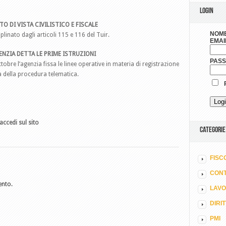
LOGIN
O DI VISTA CIVILISTICO E FISCALE
NOME
inato dagli articoli 115 e 116 del Tuir.
EMAI
ENZIA DETTA LE PRIME ISTRUZIONI
PAS
ttobre l’agenzia fissa le linee operative in materia di registrazione
a della procedura telematica.
R
accedi sul sito
CATEGORIE
FISC
CONT
ento.
LAV
DIRI
PMI