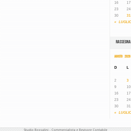
16
17
23
24
30
31
« LUGLI
RASSEGN
AGOSTO 2026
D
L
2
3
9
10
16
17
23
24
30
31
« LUGLI
Studio Bossalini - Commercialista e Revisore Contabile