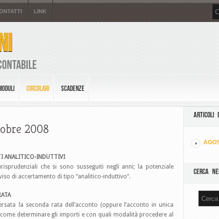
ONTATTI
LINK
NI
Contabile
MODULI
CIRCOLARI
SCADENZE
ARTICOLI 
ttobre 2008
AGOS
TI ANALITICO-INDUTTIVI
risprudenziali che si sono susseguiti negli anni; la potenziale
CERCA NE
viso di accertamento di tipo “analitico-induttivo”.
RATA
rsata la seconda rata dell’acconto (oppure l’acconto in unica
, come determinare gli importi e con quali modalità procedere al