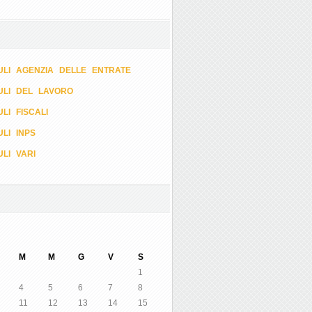
LI AGENZIA DELLE ENTRATE
ULI DEL LAVORO
LI FISCALI
LI INPS
LI VARI
M
M
G
V
S
1
4
5
6
7
8
11
12
13
14
15