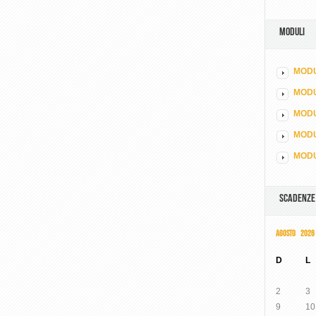
MODULI
MODU
MOD
MODU
MODU
MODU
SCADENZE
AGOSTO 2026
D
L
2
3
9
10