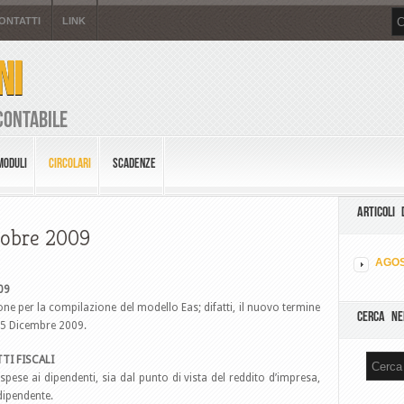
ONTATTI
LINK
NI
Contabile
MODULI
CIRCOLARI
SCADENZE
ARTICOLI 
ttobre 2009
AGOS
09
one per la compilazione del modello Eas; difatti, il nuovo termine
CERCA NE
 15 Dicembre 2009.
TI FISCALI
 spese ai dipendenti, sia dal punto di vista del reddito d’impresa,
 dipendente.