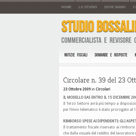
HOME
LO STUDIO
DOVE SIAMO
C
STUDIO BOSSALI
Commercialista e Revisore 
NOTIZIE FISCALI
DOMANDE E RISPOSTE
Circolare n. 39 del 23 O
23 Ottobre 2009
in
Circolari
IL MODELLO EAS ENTRO IL 15 DICEMBRE 20
Il Terzo Settore avrà più tempo a disposizi
per l’invio telematico è stato prorogato al
RIMBORSO SPESE AI DIPENDENTI: GLI ASPET
Il trattamento fiscale riservato ai rimborsi
che dalla visuale del reddito del lavoratore