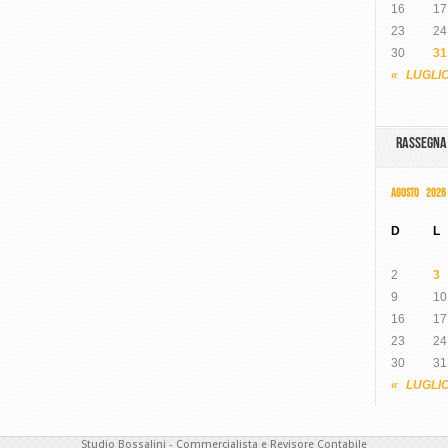
16
17
23
24
30
31
« LUGLI
RASSEGN
AGOSTO 2026
D
L
2
3
9
10
16
17
23
24
30
31
« LUGLI
Studio Bossalini - Commercialista e Revisore Contabile