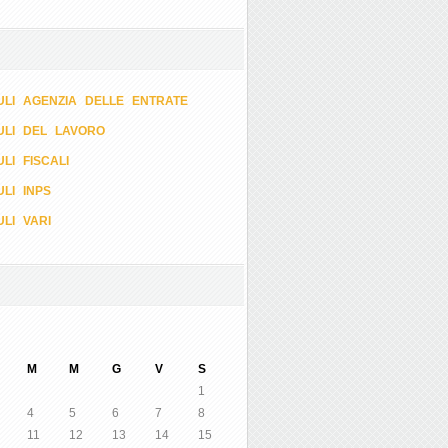
LI AGENZIA DELLE ENTRATE
ULI DEL LAVORO
LI FISCALI
LI INPS
LI VARI
M
M
G
V
S
1
4
5
6
7
8
11
12
13
14
15