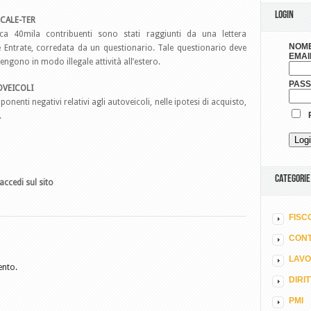
LOGIN
SCALE-TER
rca 40mila contribuenti sono stati raggiunti da una lettera
NOME
 Entrate, corredata da un questionario. Tale questionario deve
EMAI
ngono in modo illegale attività all’estero.
PAS
OVEICOLI
nenti negativi relativi agli autoveicoli, nelle ipotesi di acquisto,
R
.
CATEGORIE
accedi sul sito
FISC
CONT
LAV
ento.
DIRI
PMI