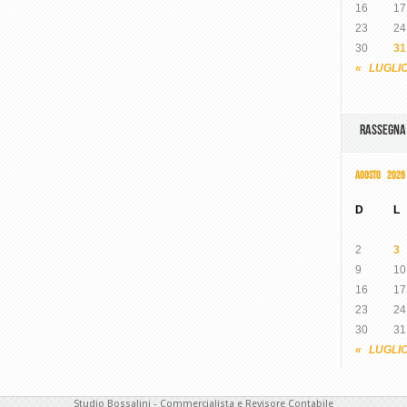
16
17
23
24
30
31
« LUGLI
RASSEGN
AGOSTO 2026
D
L
2
3
9
10
16
17
23
24
30
31
« LUGLI
Studio Bossalini - Commercialista e Revisore Contabile