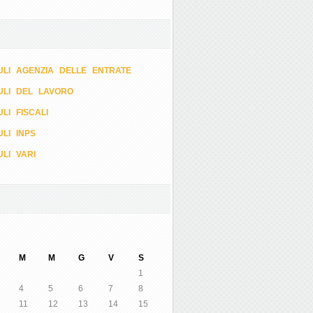
LI AGENZIA DELLE ENTRATE
ULI DEL LAVORO
LI FISCALI
LI INPS
LI VARI
M
M
G
V
S
1
4
5
6
7
8
11
12
13
14
15