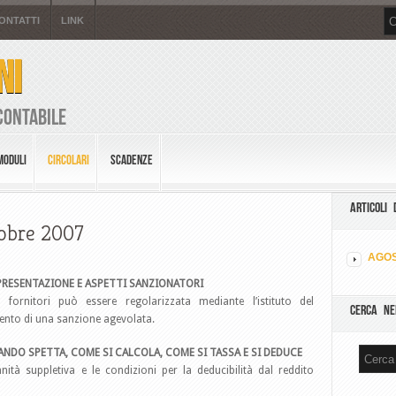
ONTATTI
LINK
NI
Contabile
MODULI
CIRCOLARI
SCADENZE
ARTICOLI 
tobre 2007
AGOS
 PRESENTAZIONE E ASPETTI SANZIONATORI
e fornitori può essere regolarizzata mediante l’istituto del
CERCA NE
ento di una sanzione agevolata.
ANDO SPETTA, COME SI CALCOLA, COME SI TASSA E SI DEDUCE
nità suppletiva e le condizioni per la deducibilità dal reddito