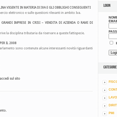
LOGIN
INA VIGENTE IN MATERIA DI IVA E GLI OBBLIGHI CONSEGUENTI
cio elettronico e sulle questioni rilevanti in ambito Iva.
NOME
EMAI
GRANDI IMPRESE IN CRISI – VENDITA DI AZIENDA O RAMI DI
PAS
ive la disciplina tributaria da riservare a queste fattispecie.
PER IL 2008
R
l Parlamento sono contenute alcune interessanti novità riguardanti
CATEGORIE
accedi sul sito
FISC
CONT
LAV
DIRI
ento.
PMI