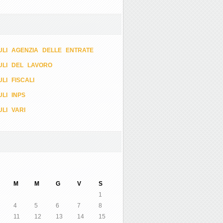
LI AGENZIA DELLE ENTRATE
ULI DEL LAVORO
LI FISCALI
LI INPS
LI VARI
M
M
G
V
S
1
4
5
6
7
8
11
12
13
14
15