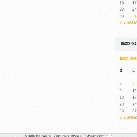
16
17
23
24
30
31
« LUGLI
RASSEGN
AGOSTO 2026
D
L
2
3
9
10
16
17
23
24
30
31
« LUGLI
Studio Bossalini - Commercialista e Revisore Contabile