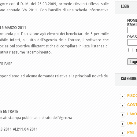
igore con il D. M. del 26.03.2009, prevede rilevanti riflessi sulle
LOGIN
one annuale IVA 2011. Con l’ausilio di una scheda informativa
NOME
EMAI
L 15 MARZO 2011
anda per l’iscrizione agli elenchi dei beneficiari del 5 per mille
PAS
bile, infatti, sul sito dell’Agenzia delle Entrate, il software che
ociazioni sportive dilettantistiche di compilare in Rete l’istanza di
R
ativa riassume l’adempimento.
ER FARE
spondiamo ad alcune domande relative alle principali novità del
CATEGORIE
FISC
CONT
LE ENTRATE
LAV
ati stampa pubblicati nel sito dell’Agenzia
DIRI
.2011 ALL’11.04.2011
PMI