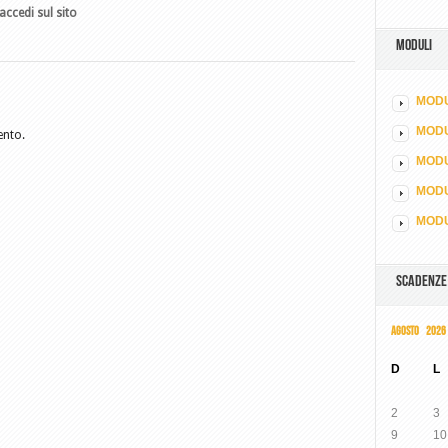
accedi sul sito
MODULI
MODU
MOD
ento.
MODU
MODU
MODU
SCADENZE
AGOSTO 2026
D
L
2
3
9
10