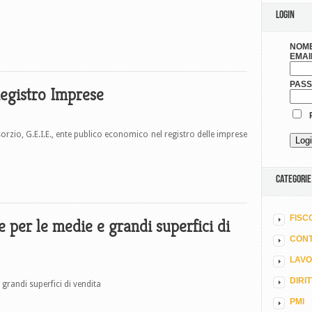
LOGIN
NOME
EMAI
PAS
Registro Imprese
R
orzio, G.E.I.E., ente publico economico nel registro delle imprese
CATEGORIE
FISC
 per le medie e grandi superfici di
CONT
LAV
DIRI
randi superfici di vendita
PMI