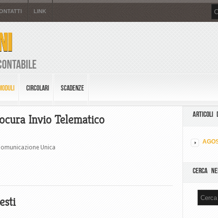
ONTATTI
LINK
NI
Contabile
MODULI
CIRCOLARI
SCADENZE
ARTICOLI 
ocura Invio Telematico
AGOS
 Comunicazione Unica
CERCA NE
esti