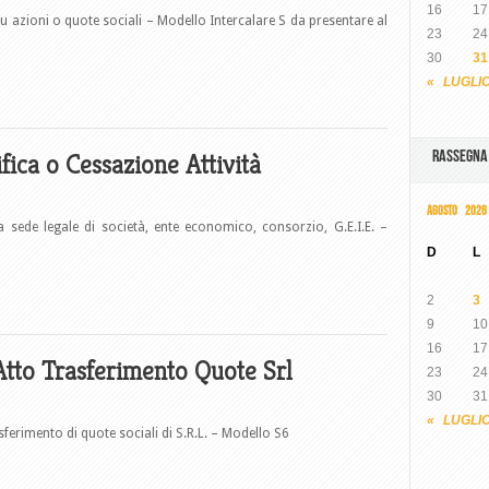
16
17
tti su azioni o quote sociali – Modello Intercalare S da presentare al
23
24
30
31
« LUGLI
RASSEGN
ica o Cessazione Attività
AGOSTO 2026
la sede legale di società, ente economico, consorzio, G.E.I.E. –
D
L
2
3
9
10
16
17
Atto Trasferimento Quote Srl
23
24
30
31
« LUGLI
asferimento di quote sociali di S.R.L. – Modello S6