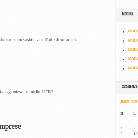
MODULI
MODU
chiarazioni sostitutive dell’atto di notorietà.
MOD
MODU
MODU
MODU
SCADENZE
ota aggiuntiva – modello 13TP/B
AGOSTO 2026
D
L
 Imprese
2
3
9
10