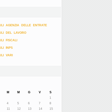
LI AGENZIA DELLE ENTRATE
ULI DEL LAVORO
LI FISCALI
LI INPS
LI VARI
M
M
G
V
S
1
4
5
6
7
8
11
12
13
14
15